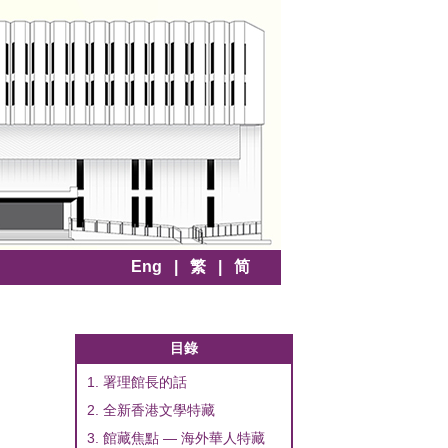
Eng
|
繁
|
简
目錄
1. 署理館長的話
2. 全新香港文學特藏
3. 館藏焦點 — 海外華人特藏