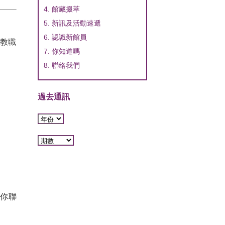
4. 館藏掇萃
5. 新訊及活動速遞
6. 認識新館員
教職
7. 你知道嗎
8. 聯絡我們
過去通訊
你聯