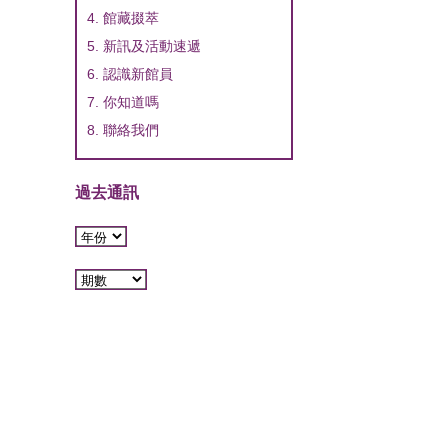
4. 館藏掇萃
5. 新訊及活動速遞
6. 認識新館員
7. 你知道嗎
8. 聯絡我們
過去通訊