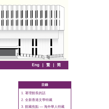
Eng
|
繁
|
简
目錄
1. 署理館長的話
2. 全新香港文學特藏
3. 館藏焦點 — 海外華人特藏