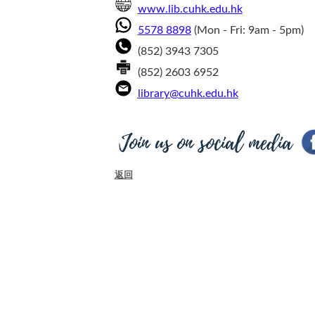
www.lib.cuhk.edu.hk
5578 8898
(Mon - Fri: 9am - 5pm)
(852) 3943 7305
(852) 2603 6952
library@cuhk.edu.hk
返回