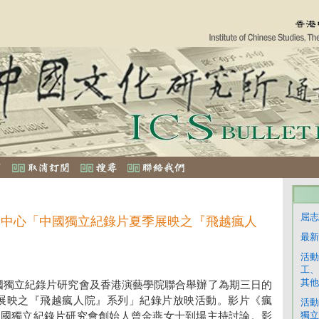
屈志
務中心「中國獨立紀錄片夏季展映之『飛越瘋人
最新
活動
工、
其他
國獨立紀錄片研究會及香港演藝學院聯合舉辦了為期三日的
展映之『飛越瘋人院』系列」紀錄片放映活動。影片《瘋
活動
獨立
，中國獨立紀錄片研究會創始人曾金燕女士到場主持討論。影