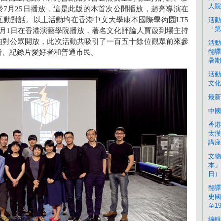
人院
於7月25日播放，這是此版的本首次公開播放，趙亮導演在
互動對話。以上活動均在香港中文大學康本國際學術園LT5
活動
「第
8月1日在香港演藝學院播放，著名文化評論人賈葭到場主持
均對公眾開放，此次活動共吸引了一百五十餘位觀眾前來參
活動
翻譯
者、紀錄片愛好者和普通市民。
暑期
活動
文化
最新
中國
香港
太漢
講座 
文物
本」
日）
翻譯
史國
至1
編輯