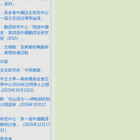
』系列」
：吳多泰中國語文研究中心
一屆方言語法博學論壇」
：翻譯研究中心「閱讀中國
史：第四屆中國翻譯史研究
班（2015）」
：文物館「宜興紫砂陶藝與
」展覽特備活動
出版
文化研究所「午間雅聚」
中文大學—蔣經國基金會亞
學中心2015年訪問學人公開
(2015年10月13日)
館「北山汲古──碑帖銘刻拓
公開講座（2015年10月17
研究中心「第一屆中國翻譯
際研討會」（2015年12月17
9日）
委員會