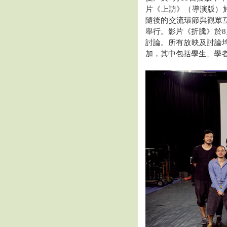
片《上訪》（導演版）
隨後的交流環節與觀眾
舉行。影片《折騰》於
討論。所有放映及討論
加，其中包括學生、學