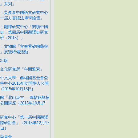
』系列」
：吳多泰中國語文研究中心
一屆方言語法博學論壇」
：翻譯研究中心「閱讀中國
史：第四屆中國翻譯史研究
班（2015）」
：文物館「宜興紫砂陶藝與
」展覽特備活動
出版
文化研究所「午間雅聚」
中文大學—蔣經國基金會亞
學中心2015年訪問學人公開
(2015年10月13日)
館「北山汲古──碑帖銘刻拓
公開講座（2015年10月17
研究中心「第一屆中國翻譯
際研討會」（2015年12月17
9日）
委員會