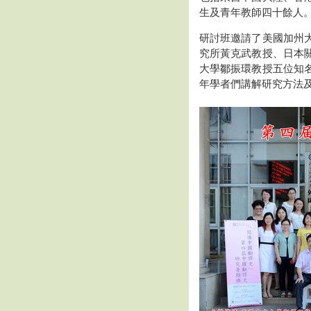
生及青年教師四十餘人
研討班邀請了美國加州
究所黃克武教授、日本
大學鄒振環教授五位知
年學者們講解研究方法