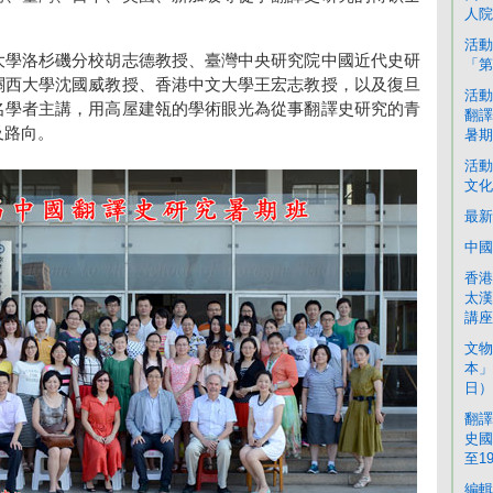
人院
。
活動
大學洛杉磯分校胡志德教授、臺灣中央研究院中國近代史研
「第
關西大學沈國威教授、香港中文大學王宏志教授，以及復旦
活動
名學者主講，用高屋建瓴的學術眼光為從事翻譯史研究的青
翻譯
及路向。
暑期
活動
文化
最新
中國
香港
太漢
講座 
文物
本」
日）
翻譯
史國
至1
編輯