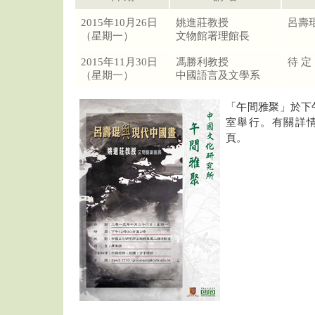
2015年10月26日
姚進莊教授
呂壽
（星期一）
文物館署理館長
2015年11月30日
馮勝利教授
待 定
（星期一）
中國語言及文學系
「午間雅聚」於下午
室舉行。有關詳
頁。