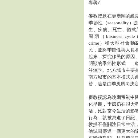
專著?
麥教授意在更廣闊的維
季節性（seasonali
生、疾病、死亡、儀式周期（r
周期（business cy
crime）和大型社會
民，並將季節性與人員
起來，探究移民的原因
明顯的季節性形式——
注濕季。北方城市主要
南方城市的基本模式與
替，這是由季風風向決
麥教授認為晚期帝制中
化早期，季節仍在很大
活，比對當今生活的影
行為，就被寫進了日記
教授不僅關注日常生活
他試圖傳達一個更大的