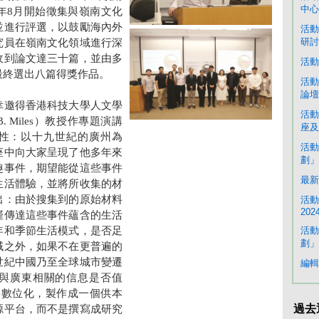
中心
3年8月開始徵集與嶺南文化
並進行評選，以鼓勵海內外
活動
研討
究員在嶺南文化領域進行深
收到論文達三十篇，並由多
活動
最終選出八篇得獎作品。
活動
論壇
幸邀得香港科技大學人文學
活動
B. Miles）教授作專題演講
座及
性：以十九世紀的廣州為
活動
座中向大家呈現了他多年來
劃」
趣事件，期望能從這些事件
最新
生活體驗，並將所收集的材
出：由於搜集到的原始材料
活動
202
僅傳達這些事件蘊含的生活
年和季節生活模式，是否足
活動
劃」
域之外，如果不在更普遍的
世紀中國乃至全球城市變遷
編輯
與廣東相關的信息是否值
料數位化，製作成一個供本
過去
源平台，而不是撰寫成研究