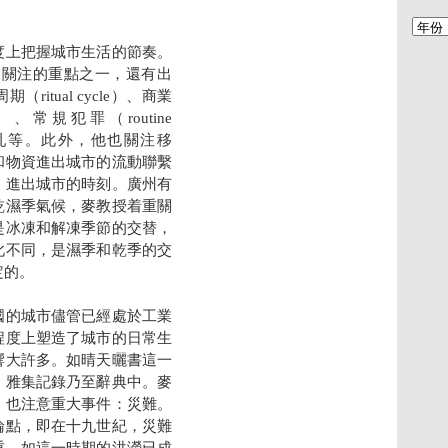
度上把握城市生活的節奏。
ty）是關注的重點之一，還有出
itual cycle）、商業
cle）、常規犯罪（routine
動亂等。此外，他也關注移
和物資進出城市的流動聯繫
、進出城市的時刻。廣州有
乾濕季氣候，麥教授着重關
是冰凍和解凍季節的交替，
此不同，是濕季和乾季的交
定的。
國的城市儘管已經處於工業
程度上塑造了城市的日常生
響大許多。如晴天曬書這一
、雅集記錄乃至辭典中。麥
，也注意重大事件：災難。
論點，即在十九世紀，災難