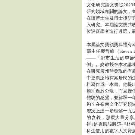
文化研究論文獎從202
研究領域相關的論文，
在讀博士生及博士後研
入研究。本屆論文獎共
位評審學者進行遴選，
本屆論文獎頒獎典禮有
部主任麥哲維（Steven 
——「都市生活的季節
例」。麥教授在本次講
在研究廣州時發現的有
中更廣泛地探索居民的
料寫作成一本書。他提
類別過於分散，而且僅
體驗的感覺，並解釋一
夠？在嶺南文化研究領
層次上進一步理解十九
的含義，那麼大量分享
得?是否應該將這些材
科生使用的數字人文資