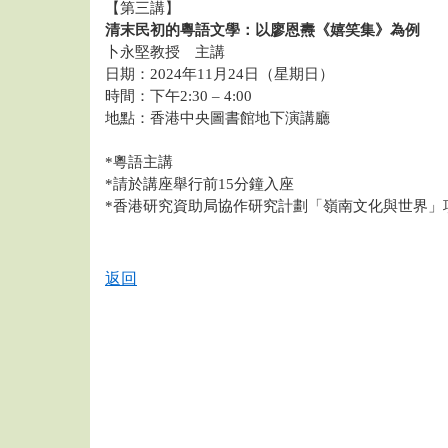
【第三講】
清末民初的粵語文學：以廖恩燾《嬉笑集》為例
卜永堅教授 主講
日期：2024年11月24日（星期日）
時間：下午2:30 – 4:00
地點：香港中央圖書館地下演講廳
*粵語主講
*請於講座舉行前15分鐘入座
*香港研究資助局協作研究計劃「嶺南文化與世界」項目（
返回