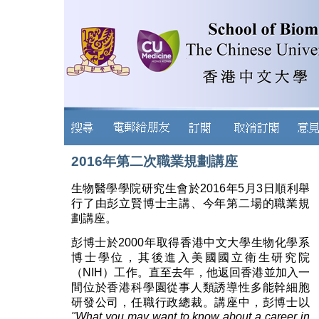
2016年第二次職業規劃講座
生物醫學學院研究生會於2016年5月3日順利舉
行了由彭立賢博士主講、今年第二場的職業規
劃講座。
彭博士於2000年取得香港中文大學生物化學系
博士學位，其後進入美國國立衛生研究院
（NIH）工作。直至去年，他返回香港並加入一
間位於香港科學園從事人類誘導性多能幹細胞
研發公司，任職行政總裁。講座中，彭博士以
"
What you may want to know about a career in