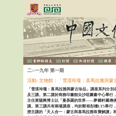
二○一九年 第一期
活動: 文物館：「雪漠玲瓏：喜馬拉雅與蒙
「雪漠玲瓏：喜馬拉雅與蒙古珍品」講座系列分別在1
及三講。第二講於商務印書館尖沙咀圖書中心舉行
主任黃陽興博士以「曼荼羅的世界——夢蝶軒藏傳
講。第三講共有兩場講座，均於鄭裕彤樓LT5舉行
授主講的「天人合一：蒙古與喜馬拉雅珠寶解讀」