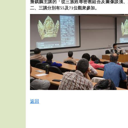
詹鎮鵬主講的「從三族姓尊密教組合及圖像談漢、
二、三講分別有55及71位觀衆參加。
返回