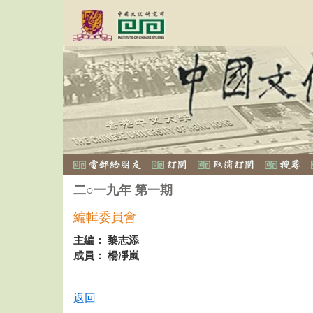
二○一九年 第一期
編輯委員會
主編： 黎志添
成員： 楊凈嵐
返回