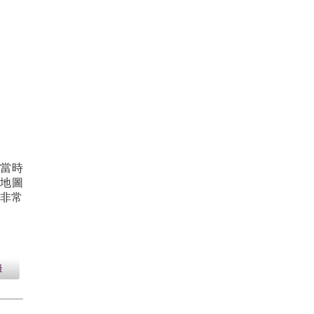
了當時
國地圖
非常