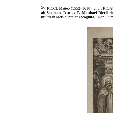
RICCI, Matteo (
1552–1610
), and TRIGAU
ab Societate Iesu ex P. Matthaei Riccii e
multis in locis aucta et recognita
, Lyon: Sum