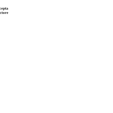
cepta
ctore