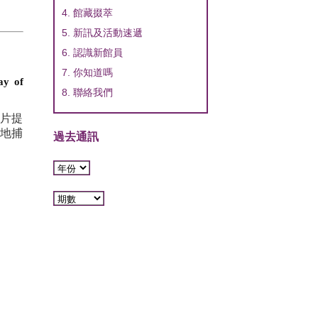
4. 館藏掇萃
5. 新訊及活動速遞
6. 認識新館員
7. 你知道嗎
ay of
8. 聯絡我們
片提
巧地捕
過去通訊