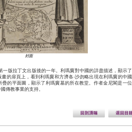
封面
在第一版拉丁文出版後的一年。利瑪竇對中國的詳盡描述，顯示
版畫的扉頁上，看到利瑪竇和方濟各·沙勿略出現在利瑪竇的中
折疊的平面圖，顯示了利瑪竇墓的所在教堂。作者金尼閣是一位
中國傳教事業的支持。