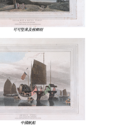
可可堅果及檳榔樹
中國帆船