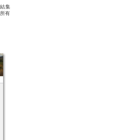
活結集
索所有