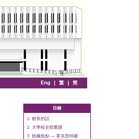
Eng
|
繁
|
简
目錄
1. 館長的話
2. 大學校史館重開
3. 館藏焦點 — 霍克思特藏