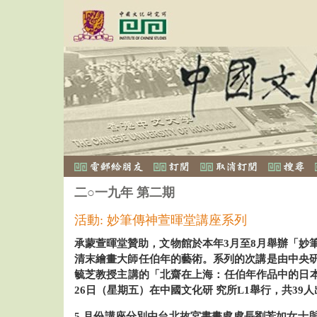
二○一九年 第二期
活動: 妙筆傳神萱暉堂講座系列
承蒙萱暉堂贊助，文物館於本年3月至8月舉辦「妙
清末繪畫大師任伯年的藝術。系列的次講是由中央
毓芝教授主講的「北齋在上海：任伯年作品中的日本養
26日（星期五）在中國文化研 究所L1舉行，共39
5 月份講座分別由台北故宮書畫處處長劉芳如女士