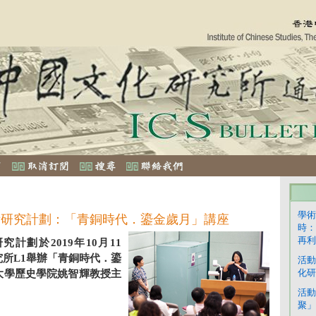
學術
術研究計劃：「青銅時代．鎏金歲月」講座
時：
再利
計劃於2019年10月11
所L1舉辦「青銅時代．鎏
活動
化研
大學歷史學院姚智輝教授主
活動
聚」