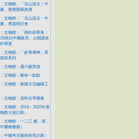
：文物館：「北山汲古︰中
畫」展覽開幕典禮
：文物館：「北山汲古：中
畫」專題研討會
：文物館：「簡約與華美：
至20世紀中國家具」公開講座
約導賞
：文物館：「妙筆傳神」萱
講座系列
：文物館：週六藝賞遊
：文物館：藝術一點點
：文物館：銀鏈古法編織工
：文物館：深秋古琴雅集
：文物館：2019－2020年度
物館大使計劃」
：文物館：一二三 藝．賞．
中國繪畫篇）
：中國考古藝術研究計劃：