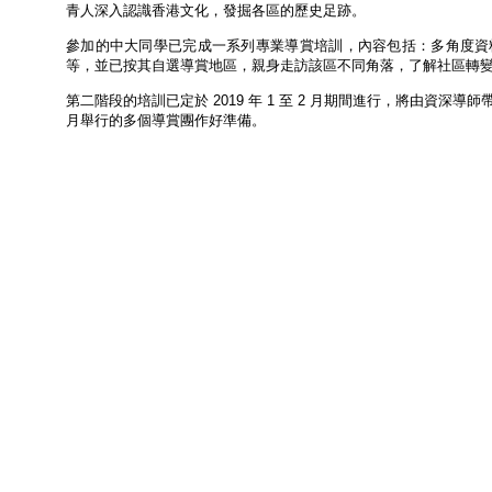
青人深入認識香港文化，發掘各區的歷史足跡。
參加的中大同學已完成一系列專業導賞培訓，內容包括：多角度資
等，並已按其自選導賞地區，親身走訪該區不同角落，了解社區轉
第二階段的培訓已定於 2019 年 1 至 2 月期間進行，將由資深導
月舉行的多個導賞團作好準備。