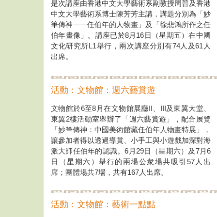
是次講座由香港中文大學藝術系副教授周晉及香港
中文大學藝術系博士陳芳芳主講，講題分別為「妙
筆傳神——任伯年的人物畫」及「徐悲鴻所作之任
伯年畫像」。講座已於8月16日（星期五）在中國
文化研究所L1舉行，兩次講座分別有74人及61人
出席。
活動：文物館：週六藝賞遊
文物館於6至8月在文物館展廳II、III及東翼大堂、
東翼2樓活動室舉辦了「週六藝賞遊」，配合展覽
「妙筆傳神：中國美術館藏任伯年人物畫特展」，
讓參加者得以透過導賞、小手工與小遊戲加深對海
派大師任伯年的認識。6月29日（星期六）及7月6
日（星期六）舉行的兩場公衆場共吸引57人出
席；團體場共7場，共有167人出席。
活動：文物館：藝術一點點