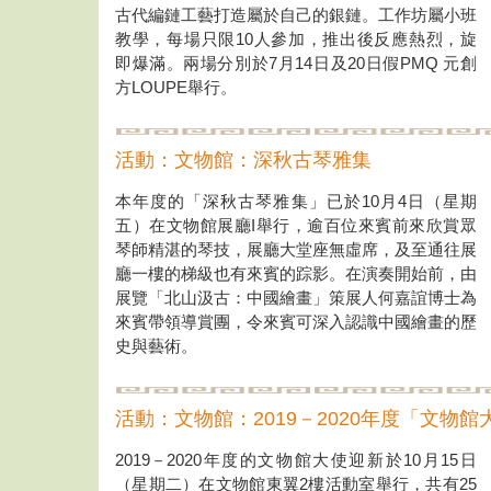
古代編鏈工藝打造屬於自己的銀鏈。工作坊屬小班
教學，每場只限10人參加，推出後反應熱烈，旋
即爆滿。兩場分別於7月14日及20日假PMQ 元創
方LOUPE舉行。
活動：文物館：深秋古琴雅集
本年度的「深秋古琴雅集」已於10月4日（星期
五）在文物館展廳I舉行，逾百位來賓前來欣賞眾
琴師精湛的琴技，展廳大堂座無虛席，及至通往展
廳一樓的梯級也有來賓的踪影。在演奏開始前，由
展覽「北山汲古：中國繪畫」策展人何嘉誼博士為
來賓帶領導賞團，令來賓可深入認識中國繪畫的歷
史與藝術。
活動：文物館：2019－2020年度「文物
2019－2020年度的文物館大使迎新於10月15日
（星期二）在文物館東翼2樓活動室舉行，共有25