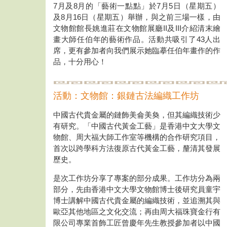
7月及8月的「藝術一點點」於7月5日（星期五）
及8月16日（星期五）舉辦，與之前三場一樣，由
文物館館長姚進莊在文物館展廳II及III介紹清末繪
畫大師任伯年的藝術作品。活動共吸引了43人出
席，更有參加者向我們展示她臨摹任伯年畫作的作
品，十分用心！
活動：文物館：銀鏈古法編織工作坊
中國古代貴金屬的鏈飾美侖美奐，但其編織技術少
有研究。「中國古代黃金工藝」是香港中文大學文
物館、周大福大師工作室等機構的合作研究項目，
首次以跨學科方法復原古代黃金工藝，釐清其發展
歷史。
是次工作坊分享了專案的部分成果。工作坊分為兩
部分，先由香港中文大學文物館博士後研究員童宇
博士講解中國古代貴金屬的編織技術，並追溯其與
歐亞其他地區之文化交流；再由周大福珠寶金行有
限公司專業首飾工匠曾慶年先生教授參加者以中國