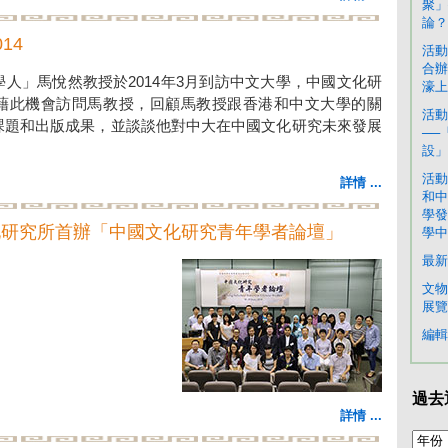
聚」
論？
14
活動
合辦
人」馬悅然教授於2014年3月到訪中文大學，中國文化研
濠上
藉此機會訪問馬教授，回顧馬教授跟香港和中文大學的關
活動
課題和出版成果，並談談他對中大在中國文化研究未來發展
──
設」
活動
詳情 ...
和中
學發
化研究所首辦「中國文化研究青年學者論壇」
學中
最新
文物
展覽
編輯
過去
詳情 ...