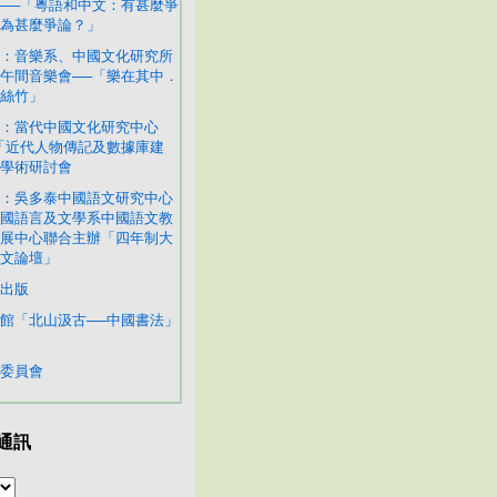
──「粵語和中文：有甚麼爭
為甚麼爭論？」
：音樂系、中國文化研究所
午間音樂會──「樂在其中．
絲竹」
：當代中國文化研究中心
「近代人物傳記及數據庫建
學術研討會
：吳多泰中國語文研究中心
國語言及文學系中國語文教
展中心聯合主辦「四年制大
文論壇」
出版
館「北山汲古──中國書法」
委員會
通訊