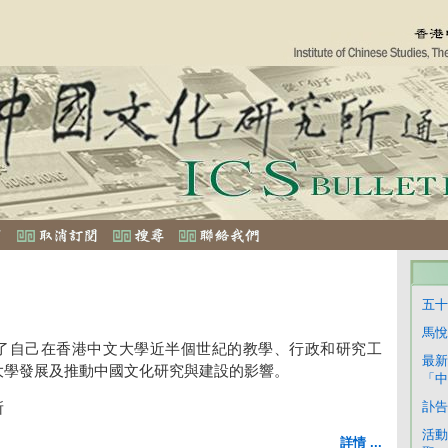
五十
馬悅
了自己在香港中文大學近半個世紀的教學、行政和研究工
最新
大學發展及推動中國文化研究與建設的影響。
「中
訃告
所
活動
詳情 ...