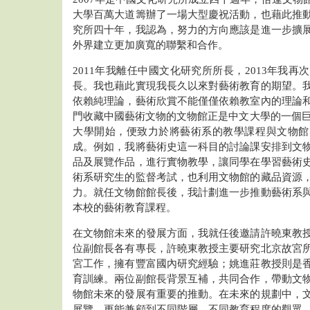
大學百萬大道籌辦了一場大型慶祝活動，也藉此推
究所四十年，我認為，努力的方向應該是進一步擴
外界建立更加廣寬的聯繫和合作。
2011年我離任中國文化研究所所長，2013年我
長。我也藉此實現我長久以來對藝術教育的期望。
依賴純理論，藝術欣賞不能僅僅依賴教室內的理論
門收藏中國藝術文物的文物館正是中文大學的一個巨大
大學開始，便致力於將藝術系的教學課程與文物館
成。例如，我將藝術史這一科目的討論課安排到文
品及展覽作品，進行實物教學，讓同學在學習藝術
術系研究生的監督考試，也利用文物館的藏品資源
力。就任文物館館長後，我計劃進一步推動藝術系
本校的藝術教育課程。
在文物館未來的發展方面，我就任後邀請許曉東教
位副館長各有專長，許曉東教授主要研究北京故宮
宮工作，擁有豐富國內研究經驗；姚進莊教授則是
育訓練。兩位副館長背景互補，共同合作，帶動文
物館未來的發展有重要的推動。在未來的規劃中，
展覽，更能兼顧到不同階層、不同教育程度的觀眾