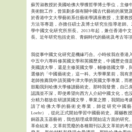
蘇芳淑教授於美國哈佛大學獲哲學博士學位，主修
美術館工作，曾策劃多個有關中國古代藝術的展覽及參
於香港中文大學藝術系任藝術學講座教授，主要教
方法等專題，亦擔任碩士及博士研究生指導老師。20
學中國文化研究所所長。2013年起，兼任香港中
長。近年研究包括史前、青銅時代的藝術及考古等
我從事中國文化研究是機緣巧合。小時候我在香港
中五中六專科修英國文學和英國歷史，中國歷史僅
美國讀大學，還是主修英國文學，輔修德國文學，
選修的「中國藝術史」這一科。大學畢業前，我有
老師推薦我申請英國牛津大學的英國文學專業，而
鼓勵我到哈佛大學修讀藝術史。那時我發覺，自己
認識並不深，即使希望向西方人介紹中國文化，也
分精力都放在研讀英國文學，畢業之際，我開始考
請了哈佛大學的藝術史專業，師從研究中國藝
Loehr），從此正式開始學習中國藝術史。羅樾教
銅器及玉器藝術，我也順理成章開始這方面的研究
革命結束，文革前荒廢的各種期刊以及文革前的考