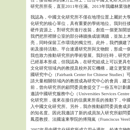
研究所所長，直至2011年任滿。2013年我繼林業
我認為，中國文化研究所不僅在地理位置上屬於大
化研究的核心單位，具有重要的學術地位。我到任
硬件資源上，對研究所進行改裝，創造一個更加開
我們把所裡辦公室的部分磚牆換成玻璃牆，並加上
亮，同時保留工作環境的獨立性。此外，我們擴建
術及接待活動。平台連通研究所與文物館，形成一
我也致力推動研究所的學術發展。我到任時，研究
已經基本形成，但我認為，在研究組成上可以更具
文化研究領域內的教授及校外其它機構，建立更緊
國研究中心（Fairbank Center for Chinese S
請大量相關領域內的教授成為研究中心的會員，建
前，曾向研究所的顧問委員會提交了一份五年計劃
邀請中國研究服務中心（Universities Services Centre
化研究所，後來在接任的信廣來所長的推動下，中國研
入中國文化研究所。另外，我亦推動顧問委員會成
的知名度。因此我邀請了新的成員加入研究所顧問
鳳霞教授、法國遠東學院的傅飛嵐（Franciscus Vere
2007年是中國文化研究所成立四十週年，恰逢文物