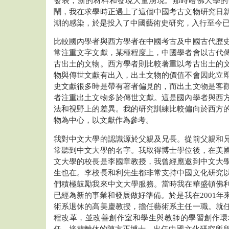
發表，新的材料和發現大量湧現。那時哈佛大學的
鬧，我在求學時正遇上了這個中國考古文物研究日
潮的感染，於是投入了中國藝術史研究，入行至今
比較國內學者與西方學者在中國考古及中國古代歷
常注重文字文獻，某種程度上，中國學者會以古代
古出土的文物。西方學者則比較著重以考古出土的
物與傳世文獻有出入，出土文物的價值不會因此立
史文獻很多時是帶有著者偏見的，而出土文物是客
者注重出土文物多於傳世文獻。這是國內學者與西
法和視野上的差異。我的研究訓練比較偏向於西方
物為中心，以文獻作為參考。
我對中文大學的認識源於父親及兄長。從前父親和
常聽到中文大學的名字。我取得博士學位後，在美
文大學的校長是李國章教授，我曾經應邀到中文大
生也在。李校長和利先生都非常支持中國文化研究
們積極鼓勵我來中文大學服務。當時我在華盛頓佛
已經為新的事業和發展做好準備。於是我在2001年
術系退休的高美慶教授，擔任藝術系主任一職。就
程改革，並改善創作室和學生與教師的學習創作環境
任，接替離休的陳方正博士，出任中國文化研究所所長