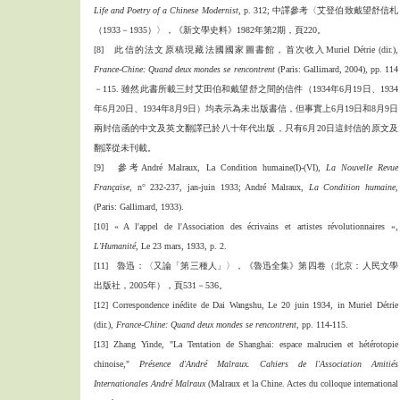
Life and Poetry of a Chinese Modernist
, p. 312; 中譯參考〈艾登伯致戴望舒信札
（1933－1935）〉，《新文學史料》1982年第2期，頁220。
[8] 此信的法文原稿現藏法國國家圖書館，首次收入Muriel Détrie (dir.),
France-Chine: Quand deux mondes se rencontrent
(Paris: Gallimard, 2004), pp. 114
－115. 雖然此書所載三封艾田伯和戴望舒之間的信件（1934年6月19日、1934
年6月20日、1934年8月9日）均表示為未出版書信，但事實上6月19日和8月9日
兩封信函的中文及英文翻譯已於八十年代出版，只有6月20日這封信的原文及
翻譯從未刊載。
[9] 參考André Malraux, La Condition humaine(I)-(VI),
La Nouvelle Revue
Française
, n° 232-237, jan-juin 1933; André Malraux,
La Condition humaine
,
(Paris: Gallimard, 1933).
[10] « A l'appel de l'Association des écrivains et artistes révolutionnaires »,
L'Humanité
, Le 23 mars, 1933, p. 2.
[11] 魯迅：〈又論「第三種人」〉，《魯迅全集》第四卷（北京：人民文學
出版社，2005年），頁531－536。
[12] Correspondence inédite de Dai Wangshu, Le 20 juin 1934, in Muriel Détrie
(dir.),
France-Chine: Quand deux mondes se rencontrent
, pp. 114-115.
[13] Zhang Yinde, "La Tentation de Shanghai: espace malrucien et hétérotopie
chinoise,"
Présence d'André Malraux. Cahiers de l'Association Amitiés
Internationales André Malraux
(Malraux et la Chine. Actes du colloque international