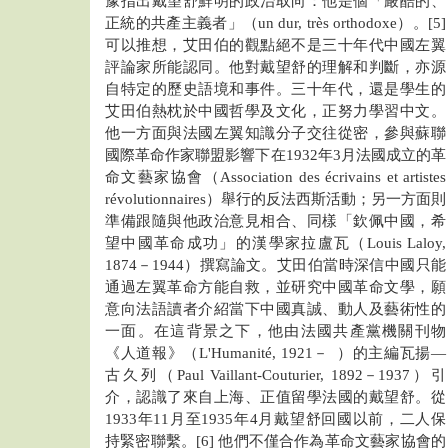
豫指出戴望舒鮮明的政治取向：他是個「嚴酷的、
正統的共產主義者」（un dur, très orthodoxe）。[5]
可以推想，艾田伯的觀點絕不是三十年代中國左翼
評論家所能認同。他對戴望舒的理解和判斷，亦源
自特定的歷史語境和事件。三十年代，還是學生的
艾田伯熱枕於中國哲學及文化，正努力學習中文。
他一方面與法國左翼知識分子交往從密，參與蘇聯
國際革命作家聯盟影響下在1932年3月法國成立的革
命文藝家協會（Association des écrivains et artistes
révolutionnaires）舉行的反法西斯活動；另一方面則
準備跟隨與他政治意見相合、同樣「欽佩中國，希
望中國革命成功」的漢學家拉盧瓦（Louis Laloy,
1874－1944）撰寫論文。艾田伯當時深信中國只能
通過左翼革命方能自救，並研究中國革命文學，願
意向法語讀者介紹當下中國真誠、動人及藝術性的
一面。在這背景之下，他由法國共產黨機關刊物
《人道報》（L'Humanité, 1921－ ）的主編瓦揚—
古久列（Paul Vaillant-Couturier, 1892－1937）引
介，認識了來自上海、正值留學法國的戴望舒。從
1933年11月至1935年4月戴望舒回國以前，二人保
持緊密聯繫。[6] 他們不僅合作為革命文藝家協會的