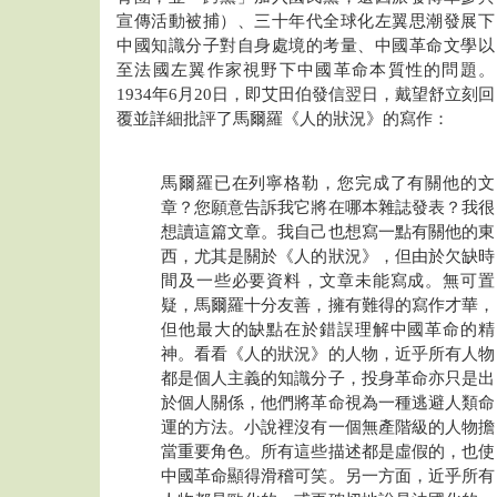
宣傳活動被捕）、三十年代全球化左翼思潮發展下
中國知識分子對自身處境的考量、中國革命文學以
至法國左翼作家視野下中國革命本質性的問題。
1934年6月20日，即艾田伯發信翌日，戴望舒立刻回
覆並詳細批評了馬爾羅《人的狀況》的寫作：
馬爾羅已在列寧格勒，您完成了有關他的文
章？您願意告訴我它將在哪本雜誌發表？我很
想讀這篇文章。我自己也想寫一點有關他的東
西，尤其是關於《人的狀況》，但由於欠缺時
間及一些必要資料，文章未能寫成。無可置
疑，馬爾羅十分友善，擁有難得的寫作才華，
但他最大的缺點在於錯誤理解中國革命的精
神。看看《人的狀況》的人物，近乎所有人物
都是個人主義的知識分子，投身革命亦只是出
於個人關係，他們將革命視為一種逃避人類命
運的方法。小說裡沒有一個無產階級的人物擔
當重要角色。所有這些描述都是虛假的，也使
中國革命顯得滑稽可笑。另一方面，近乎所有