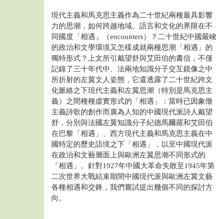
現代主義和馬克思主義作為二十世紀兩種最具影響
力的思潮，如何跨越地域、語言和文化的界限在不
同國度「相遇」（encounters）？二十世紀中國嚴峻
的政治和文學環境又怎樣成就兩種思潮「相遇」的
獨特形式？上文所引戴望舒與艾田伯的書信，不僅
記錄了三十年代中、法兩地知識分子交互鏡像之中
所折射的左翼文人姿態，它還透露了二十世紀跨文
化脈絡之下現代主義和左翼思潮（特別是馬克思主
義）之間種種虛實形式的「相遇」：當時已因象徵
主義詩歌的創作而廣為人知的中國現代派詩人戴望
舒，分別與法國左翼知識分子紀德馬爾羅和艾田伯
在巴黎「相遇」、西方現代主義和馬克思主義在中
國特定的歷史語境之下「相遇」，以至中國現代派
在政治和文藝層面上與歐洲左翼思潮不同形式的
「相遇」。針對1927年中國大革命失敗至1945年第
二次世界大戰結束期間中國現代派與歐洲左翼文藝
各種相遇和交鋒，我們嘗試提出幾個不同的探討方
向。