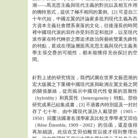
潮——馬克思主義與現代主義的對抗以及相互作用
的獨特形式，提供了極不相同的案例。[2] 可是自三
十年代始，中國左翼的評論家多批判現代主義為西
方資本主義社會體系衰落的文化，往後漫長的時間
裡中國現代派的寫作亦受到否定和批評，以至現代
派作家在時代轉折之際追求政治與藝術雙重先鋒性
的特點，甚或在理論層面馬克思主義與現代主義美
學主張交疊的可能性，都未能獲得充份探討的空
間。
針對上述的研究情況，我們試圖在世界文藝思潮的
宏大版圖之下重構中國現代派與歐洲左翼文藝之間
的關係脈絡，從而揭示中國現代性發展的混雜性
（hybridity）和異質性（heterogeneity）特點。部份
研究成果已結集成書，[3] 不過書內特別提及一封封
存了七十年、由中國現代派詩人戴望舒（1905－
1950）回覆法國著名漢學家及比較文學學者艾田伯
（Réne Étiemble, 1909－2002）的信函，還是值得
再加細讀。此信在艾田伯離世以後才得到整理出