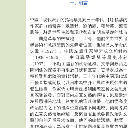
一、引言
中國「現代派」的指稱早見於三十年代，[1] 指涉的
作家群（施蟄存、戴望舒、劉吶鷗、穆時英、葉靈
鳳等）駐足世界主義和現代都市文明為基礎的城市
——同是革命的根據地——上海。他們面向世界追
尋藝術和意識型態的先鋒者位置，但經歷大革命的
失敗（1927）、中國左翼作家聯盟成立和解散
（1930－1936）、中日戰爭爆發等歷史時刻
（1937），不斷面臨新的政治危機。文學與政治之
間關係的探索不再限於口號和宣言，它漸次成為一
種艱難和危險的實踐活動。三十年代的中國現代派
不僅直接或間接（以日本為中介）與歐美現代主義
發生碰撞，作家們同時廣泛接觸國際左翼文藝思潮
且深受啟發。面對國內左翼文藝的擴張，以及歐洲
左翼思潮跨地域、跨文化的迅速傳播，他們從高度
政治壓力之下的邊緣位置借鑑不同地域、傾向各異
的左翼文藝發展經驗，反躬自省並就各種政治與文
藝傾向的矛盾尋求協商。他們的編輯活動、翻譯、
創作和評論，為考察二十世紀兩種最具影響力的思