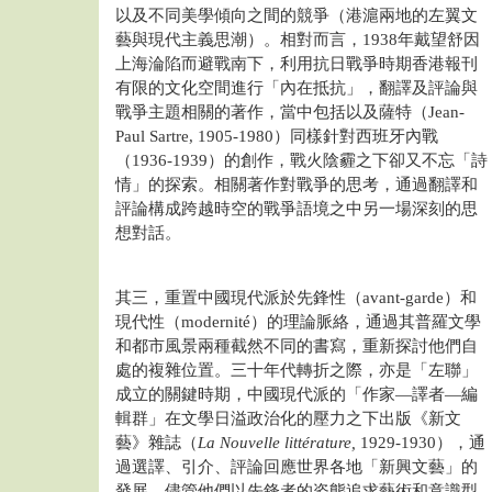
以及不同美學傾向之間的競爭（港滬兩地的左翼文
藝與現代主義思潮）。相對而言，1938年戴望舒因
上海淪陷而避戰南下，利用抗日戰爭時期香港報刊
有限的文化空間進行「內在抵抗」，翻譯及評論與
戰爭主題相關的著作，當中包括以及薩特（Jean-
Paul Sartre, 1905-1980）同樣針對西班牙內戰
（1936-1939）的創作，戰火陰霾之下卻又不忘「詩
情」的探索。相關著作對戰爭的思考，通過翻譯和
評論構成跨越時空的戰爭語境之中另一場深刻的思
想對話。
其三，重置中國現代派於先鋒性（avant-garde）和
現代性（modernité）的理論脈絡，通過其普羅文學
和都市風景兩種截然不同的書寫，重新探討他們自
處的複雜位置。三十年代轉折之際，亦是「左聯」
成立的關鍵時期，中國現代派的「作家—譯者—編
輯群」在文學日溢政治化的壓力之下出版《新文
藝》雜誌（
La Nouvelle littérature,
1929-1930），通
過選譯、引介、評論回應世界各地「新興文藝」的
發展。儘管他們以先鋒者的姿態追求藝術和意識型