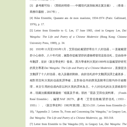
[3] 參考鄺可怡：《黑暗的明燈——中國現代派與歐洲左翼文藝》，（香港：
商務印書館，2017年）。
[4] Réne Etiemble, Quarante ans de mon maoïsme, 1934-1974 (Paris: Gallimard,
1976), p. 17.
[5] Letter from Etiemble to G. Lee, 17 June 1983, cited in Gregory Lee,
Dai
Wangshu: The Life and Poetry of a Chinese Modernist
(Hong Kong: Chinese
University Press, 1989), p. 34.
[6] 1933年11月至1935年1月，艾田伯給戴望舒寄出十八封信函，一直被戴望
舒小心保存。八十年代初，施蟄存從戴望舒的遺物裡發現這批信札，交由徐仲
年翻譯，並於《新文學史料》發表。西方學者利大英於1989年出版戴望舒研究
的英文專著
Dai Wangshu: The Life and Poetry of a Chinese Modernist
，直接從法
文翻譯了十八封信函，收入該書的附錄。由於信札的中文翻譯誤譯之處甚多，
相對而言利大英的信函英譯準確，且對各信件的撰寫及郵寄日期均作仔細整
理，本文引用的信函內容以利大英的譯本為主。十八封信札的法文原稿影印
本，現藏法國國家圖書館「檔案及手稿」部的「雷諾‧艾田伯資料庫」（Fonds
René Etiemble），編號NAF 28279。參考〈艾登伯致戴望舒信札（1933－
1935）〉，《新文學史料》1982年第2期，頁215-218；Letters from Etiemble (1-
18), "Appendix 2: Letters To, From and Concerning Dai Wangshu," in Gregory Lee,
Dai Wangshu: The Life and Poetry of a Chinese Modernist
, pp. 303-318.
[7] Letter from Etiemble to Dai Wangshu (10), in Gregory Lee,
Dai Wangshu: The