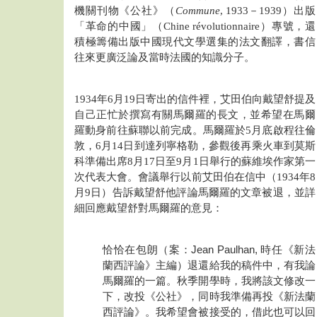
機關刊物《公社》（
Commune
, 1933－1939）出版
「革命的中國」（Chine révolutionnaire）專號，還
積極籌備出版中國現代文學選集的法文翻譯，書信
往來更廣泛論及當時法國的知識分子。
1934年6月19日寄出的信件裡，艾田伯向戴望舒提及
自己正忙於撰寫有關馬爾羅的長文，並希望在馬爾
羅動身前往蘇聯以前完成。馬爾羅於5月底啟程往倫
敦，6月14日到達列寧格勒，參觀後再乘火車到莫斯
科準備出席8月17日至9月1日舉行的蘇維埃作家第一
次代表大會。會議舉行以前艾田伯在信中（1934年8
月9日）告訴戴望舒他評論馬爾羅的文章被退，並詳
細回應戴望舒對馬爾羅的意見：
恰恰在包朗（案：Jean Paulhan, 時任《新法
蘭西評論》主編）退還給我的稿件中，有我論
馬爾羅的一篇。秋季開學時，我將該文修改一
下，改投《公社》，同時我準備再投《新法蘭
西評論》。我希望會被接受的，借此也可以回