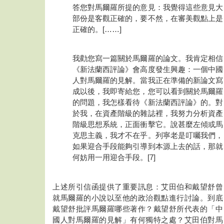
答您對馬爾羅所提的意見：我覺得這些意見大
部份是客觀正確的，要不然，在審美觀點上是
正確的。[……]
我勸您寫一篇關於馬爾羅的論文。我肯定相信
《新法蘭西評論》會高度發生興趣：一個中國
人對馬爾羅的見解。當我正在準備的新論文寫
成以後，我即寄給您，您可以看到關於馬爾羅
的問題，我怎樣看待《新法蘭西評論》的。對
於我，在資產階級的雜誌裡，我努力分析資產
階級思想系統，正面衝擊它。說甚麼左傾或馬
克思主義，我才不在乎。列寧老是叮囑我們，
如果迎合手段能夠引導到本源上去的話，那就
何妨用一用迎合手段。[7]
上述所引信函提供了重要訊息：艾田伯和戴望舒曾
就馬爾羅的小說以至他的政治觀點進行討論。到底
戴望舒批評馬爾羅哪些著作？戴望舒所代表的「中
國人對馬爾羅的見解」有何獨特之處？艾田伯對馬