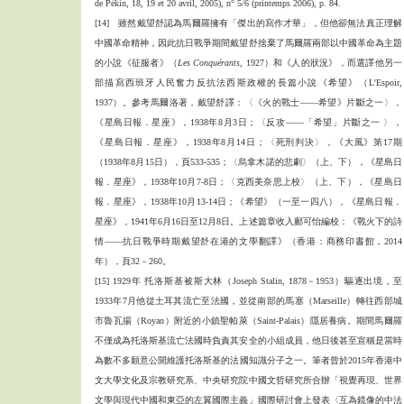
de Pékin, 18, 19 et 20 avril, 2005), n° 5/6 (printemps 2006), p. 84.
[14] 雖然戴望舒認為馬爾羅擁有「傑出的寫作才華」，但他卻無法真正理解
中國革命精神，因此抗日戰爭期間戴望舒捨棄了馬爾羅兩部以中國革命為主題
的小說《征服者》（
Les Conquérants
, 1927）和《人的狀況》，而選譯他另一
部描寫西班牙人民奮力反抗法西斯政權的長篇小說《希望》（L'Espoir,
1937）。參考馬爾洛著，戴望舒譯：〈《火的戰士——希望》片斷之一〉，
《星島日報．星座》，1938年8月3日；〈反攻——「希望」片斷之一 〉，
《星島日報．星座》，1938年8月14日；〈死刑判決〉，《大風》第17期
（1938年8月15日），頁533-535；〈烏拿木諾的悲劇〉（上、下），《星島日
報．星座》，1938年10月7-8日；〈克西美奈思上校〉（上、下），《星島日
報．星座》，1938年10月13-14日；《希望》（一至一四八），《星島日報．
星座》，1941年6月16日至12月8日。上述篇章收入鄺可怡編校：《戰火下的詩
情——抗日戰爭時期戴望舒在港的文學翻譯》（香港：商務印書館，2014
年），頁32－260。
[15] 1929年 托洛斯基被斯大林（Joseph Stalin, 1878－1953）驅逐出境，至
1933年7月他從土耳其流亡至法國，並從南部的馬塞（Marseille）轉往西部城
市魯瓦揚（Royan）附近的小鎮聖帕萊（Saint-Palais）隱居養病。期間馬爾羅
不僅成為托洛斯基流亡法國時負責其安全的小組成員，他日後甚至宣稱是當時
為數不多願意公開維護托洛斯基的法國知識分子之一。筆者曾於2015年香港中
文大學文化及宗教研究系、中央研究院中國文哲研究所合辦「視覺再現、世界
文學與現代中國和東亞的左翼國際主義」國際研討會上發表〈互為鏡像的中法