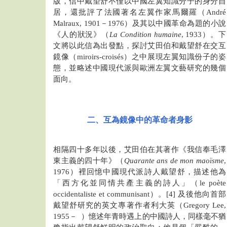
版，信中戴望舒不僅以中國左翼知識分子的身分自
居，還批評了法國著名左翼作家馬爾羅（André
Malraux, 1901－1976）及其以中國革命為題的小說
《人的狀況》（
La Condition humaine
, 1933）。下
文將以此信為出發點，探討艾田伯和戴望舒在交互
鏡像（miroirs-croisés）之中展現左翼知識份子的姿
態，並略述中國現代派與歐洲左翼文藝研究的幾個
面向。
二、互為鏡像中的革命者身影
相隔四十多年以後，艾田伯在其著作《我信奉毛澤
東主義的四十年》（
Quarante ans de mon maoïsme
,
1976）裡回憶中國現代派詩人戴望舒，描述他為
「西方化並同情共產主義的詩人」（le poète
occidentaliste et communisant）。[4] 及後他向首部
戴望舒研究的英文專著作者利大英（Gregory Lee,
1955－ ）憶述年青時遇上的中國詩人，同樣毫不猶