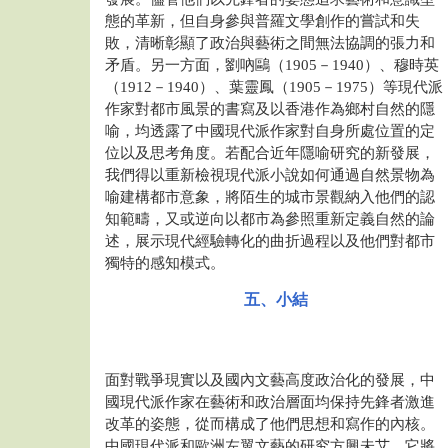
態的革新，但自身參與普羅文學創作的嘗試和失
敗，清晰彰顯了政治與藝術之間無法協調的張力和
矛盾。另一方面，劉吶鷗（1905－1940）、穆時英
（1912－1940）、葉靈鳳（1905－1975）等現代派
作家對都市風景的書寫及以香港作為鄉村自然的隱
喻，均透露了中國現代派作家對自身所處位置的定
位以及思考角度。若配合近年隱喻研究的新發展，
我們得以重新檢視現代派小說如何通過自然景物為
喻建構都市意象，將陌生的城市景觀納入他們的認
知範疇，又或逆向以都市為參照重新定義自然的論
述，展示現代經驗轉化的曲折過程以及他們對都市
獨特的感知模式。
五、小結
面對戰爭現實以及國內文藝高度政治化的發展，中
國現代派作家在藝術和政治層面均保持先鋒者激進
改革的姿態，從而構成了他們思想和寫作的內核。
中國現代派和歐洲左翼文藝的研究方興未艾，它將