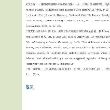
左翼作家：一場有關馬爾羅尚未展開的討論〉一文，詳細討論相關問題。另參
考André Malraux, "La Réaction ferme l'Europe à Léon Trotsky,"
La Vérité
, n° 204
(Le 4 mai, 1934) ; Robert S. Thornberry, "A Spanish Civil War Polemic: Trotsky
versus Malraux,"
Twentieth Century Literature
, Vol. 24, No. 3, André Malraux
Issue (Autumn, 1978), pp. 324-325.
[16] 艾田伯曾向利大英憶述，戴望舒對托洛斯基懷有極度的敵意。參考Letter
from Etiemble to G. Lee, 17 June 1983, cited in Gregory Lee,
Dai Wangshu: The
Life and Poetry of a Chinese Modernist
, pp. 34-35: "Très violemment hostile à
Trotsky, que je défendais, admirais, moi, ce qui me valait chez les orthodoxes la
réputation exagérée de trotskiste. (Very violently hostile to Trotsky, whom I
defended, even admired which got me the exaggerated reputation of being a
"Trotskyist" with the orthodox [Communists].)"
[17] 嚴家炎：《中國現代小說流派史》（北京：人民文學出版社，1989
年），頁125。
返回