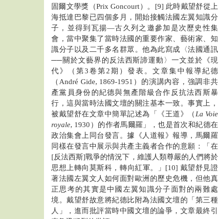
固爾文學獎（Prix Goncourt）。[9] 此時戴望舒從上
海抵達巴黎已四個多月，開始接觸法國左翼知識分
子，並得到瓦揚—古久列之邀參加是次歷史性集
會，當中聚集了當時法國的重要作家、藝術家、知
識分子以及二千多名群眾。他為此寫成〈法國通訊
──關於文藝界的反法西斯諦運動〉一文並於《現
代》（第3卷第2期）發表。文章集中報導紀德
（André Gide, 1869-1951）的演講內容，強調非共
產黨員身份的紀德與無產階級合作反抗法西斯暴
行，這與當時法國文壇的關注基本一致。事實上，
被戴望舒在文章中簡單記述為「《王道》（
La Voie
royale
, 1930）的作者馬爾羅」，也是首次和紀德在
政治集會上同台發言。據《人道報》報導，馬爾羅
同樣在發言中展示與共產主義者合作的意願：「在
[反法西斯]戰爭的情況下，維護人類尊嚴的人們將於
思想上轉向莫斯科，轉向紅軍。」[10] 戴望舒見證
著法國左翼文人如何面對歐洲的歷史危機，但他真
正思考的其實是中國左翼知識分子面對的兩難處
境。戴望舒故意將紀德比附為法國文壇的「第三種
人」，進而批評當時中國文壇的論爭，文章最終引