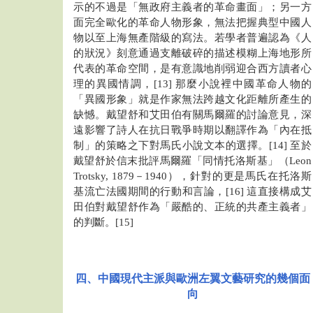
示的不過是「無政府主義者的革命畫面」；另一方
面完全歐化的革命人物形象，無法把握典型中國人
物以至上海無產階級的寫法。若學者普遍認為《人
的狀況》刻意通過支離破碎的描述模糊上海地形所
代表的革命空間，是有意識地削弱迎合西方讀者心
理的異國情調，[13] 那麼小說裡中國革命人物的
「異國形象」就是作家無法跨越文化距離所產生的
缺憾。戴望舒和艾田伯有關馬爾羅的討論意見，深
遠影響了詩人在抗日戰爭時期以翻譯作為「內在抵
制」的策略之下對馬氏小說文本的選擇。[14] 至於
戴望舒於信末批評馬爾羅「同情托洛斯基」（Leon
Trotsky, 1879－1940），針對的更是馬氏在托洛斯
基流亡法國期間的行動和言論，[16] 這直接構成艾
田伯對戴望舒作為「嚴酷的、正統的共產主義者」
的判斷。[15]
四、中國現代主派與歐洲左翼文藝研究的幾個面
向