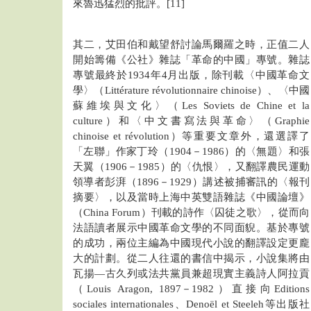
來魯迅猛烈的批評。[11]
其二，艾田伯和戴望舒討論馬爾羅之時，正值二人
開始籌備《公社》雜誌「革命的中國」專號。雜誌
專號最終於1934年4月出版，除刊載〈中國革命文
學〉（Littérature révolutionnaire chinoise）、〈中國
蘇維埃與文化〉（Les Soviets de Chine et la
culture）和〈中文書寫法與革命〉（Graphie
chinoise et révolution）等重要文章外，還選譯了
「左聯」作家丁玲（1904－1986）的〈無題〉和張
天翼（1906－1985）的〈仇恨〉，又翻譯農民運動
領導者彭湃（1896－1929）講述被捕審訊的〈報刊
摘要〉，以及當時上海中英雙語雜誌《中國論壇》
（China Forum）刊載的詩作〈囚徒之歌〉，從而向
法語讀者展示中國革命文學的不同面貎。基於專號
的成功，兩位主編為中國現代小說的翻譯設定更龐
大的計劃。從二人往還的書信中揭示，小說集將由
瓦揚—古久列或法共黨員兼超現實主義詩人阿拉貢
（Louis Aragon, 1897－1982）直接向Editions
sociales internationales、Denoël et Steeleh等出版社