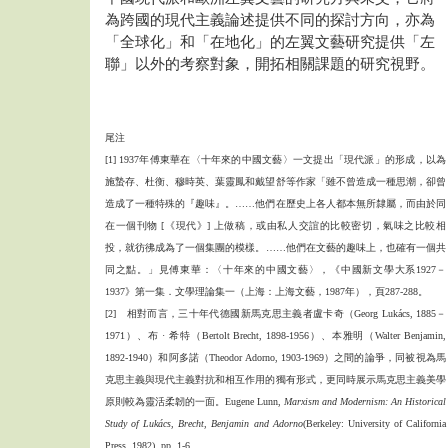
為跨國的現代主義論述提供不同的探討方向，亦為
「全球化」和「在地化」的左翼文藝研究提供「左
聯」以外的考察對象，開拓相關課題的研究視野。
尾注
[1] 1937年傅東華在〈十年來的中國文藝〉一文提出「現代派」的形成，以為
施蟄存、杜衡、穆時英、葉靈鳳和戴望舒等作家「雖不曾造成一種思潮，卻曾
造成了一種特殊的『趣味』。……他們在歷史上各人都本無所隸屬，而由於同
在一個刊物 [《現代》] 上做稿，或由私人交誼的比較密切，氣味之比較相
投，就彷彿成為了一個集團的模樣。……他們在文藝的趣味上，也確有一個共
同之點。」見傅東華：〈十年來的中國文藝〉，《中國新文學大系1927－
1937》第一集．文學理論集一（上海：上海文藝，1987年），頁287-288。
[2] 相對而言，三十年代德國新馬克思主義者盧卡奇（Georg Lukács, 1885－
1971）、布 · 希特（Bertolt Brecht, 1898-1956）、本雅明（Walter Benjamin,
1892-1940）和阿多諾（Theodor Adorno, 1903-1969）之間的論爭，同被視為馬
克思主義與現代主義對抗和相互作用的獨有形式，更同時展示馬克思主義美學
原則較為靈活柔韌的一面。Eugene Lunn,
Marxism and Modernism: An Historical
Study of Lukács, Brecht, Benjamin and Adorno
(Berkeley: University of California
Press, 1982), pp. 1-6.