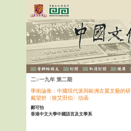
二○一九年 第二期
學術論衡：中國現代派與歐洲左翼文藝的研
戴望舒〈致艾田伯〉信函
鄺可怡
香港中文大學中國語言及文學系