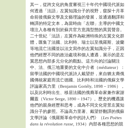
其一，從跨文化的角度審視三十年代中國現代派如
何透過「法語」左翼知識分子的視野，窺探十月革
命前後俄蘇文學及文藝理論的發展，並通過翻譯和
轉譯的特定文本，為當時由「左聯」主導的中國文
壇注入各種有別於蘇共官方意識型態的異質聲音。
二十世紀「法語」左翼作為歐洲特殊的左翼文化群
體，匯集了法國、比利時、瑞士以至俄羅斯、波蘭
等地流亡法國並以法文寫作的左翼知識分子，正因
他們經歷不同的政治處境和個人遭遇，展示的是左
翼思想內部多元分化的觀點。這方向的討論關注
中、法、俄三地重要的文化中介者（médiateur）：
留學法國的中國現代派詩人戴望舒，來自猶太裔俄
國傳統家庭而流亡德國、比利時和法國的俄蘇文學
評論家高力里（Benjamin Goriély, 1898－1986），
以及比利時出生、移居法國的俄裔革命家兼作家謝
爾蓋（Victor Serge, 1890－1947）。歷史的機遇讓
他們的親身經歷和思考，成為不同文化背景左翼知
識分子的參照。不論高力里著、戴望舒翻譯的俄蘇
文學評論《俄羅斯革命中的詩人們》（
Les Poètes
dans la révolution russe,
1934）內部各種思想的競