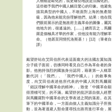
人物都是歐化的，或更確切地說是法國化的。
這些都予我們中國人觸目驚心的印象。他避免
描寫典型的中國人，不敢面對上海的無產階
級，因為他未能充份理解他們。結果：他在我
們眼前展示的是無政府主義革命的圖像，屬其
他地方的，很遙遠的。[……] 總而言之，馬爾
羅是個極具才華的作家，但他沒有能力理解革
命。（他甚至同情托洛斯基！）[12] （筆者自
譯）
戴望舒站在艾田伯所代表這面龐大的法國左翼知識
分子鏡子面前，彷彿同時看見自己作為革命者的身
影。他抱持強烈的國族身分認同，藉著第一人稱眾
數代詞（「我們」、「我們中國人」）的敘事角
度，向艾田伯表述他所代表的中國人民對馬爾羅
「錯誤理解中國革命的精神」，致使「中國革命顯
得滑稽可笑」的不滿。戴望舒的批評源自個人經歷
與馬爾羅對中國革命的文學表述之間的落差。在其
筆下的中國革命，一方面由個人主義知識分子所推
動，並為著逃避人類命運尋找出路而進行革命，展