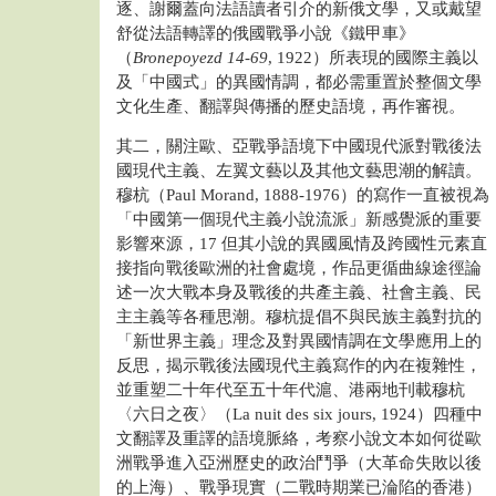
逐、謝爾蓋向法語讀者引介的新俄文學，又或戴望
舒從法語轉譯的俄國戰爭小說《鐵甲車》
（
Bronepoyezd 14-69
, 1922）所表現的國際主義以
及「中國式」的異國情調，都必需重置於整個文學
文化生產、翻譯與傳播的歷史語境，再作審視。
其二，關注歐、亞戰爭語境下中國現代派對戰後法
國現代主義、左翼文藝以及其他文藝思潮的解讀。
穆杭（Paul Morand, 1888-1976）的寫作一直被視為
「中國第一個現代主義小說流派」新感覺派的重要
影響來源，17 但其小說的異國風情及跨國性元素直
接指向戰後歐洲的社會處境，作品更循曲線途徑論
述一次大戰本身及戰後的共產主義、社會主義、民
主主義等各種思潮。穆杭提倡不與民族主義對抗的
「新世界主義」理念及對異國情調在文學應用上的
反思，揭示戰後法國現代主義寫作的內在複雜性，
並重塑二十年代至五十年代滬、港兩地刊載穆杭
〈六日之夜〉（La nuit des six jours, 1924）四種中
文翻譯及重譯的語境脈絡，考察小說文本如何從歐
洲戰爭進入亞洲歷史的政治鬥爭（大革命失敗以後
的上海）、戰爭現實（二戰時期業已淪陷的香港）