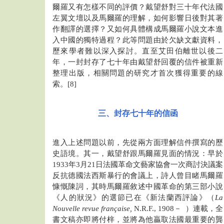
爾羅又有怎樣不同的評價？戴望舒對三十年代法國
左翼文壇以及馬爾羅的理解，如何影響日後對其著
作翻譯的選擇？又如何具體構成馬爾羅小說文本進
入中國的獨特過程？此等問題由於欠缺文獻資料，
歷來學者難以深入探討。直至艾田伯離世以後二
年，一封封存了七十年由戴望舒回覆的信件被重新
整理出版，相關問題的研究才首次獲得重要的線
索。[8]
三、封存七十年的信函
進入上述問題以前，先從兩方面理解信件撰寫的歷
史語境。其一，戴望舒跟馬爾羅見面的情況：早於
1933年3月21日法國革命文藝家協會一次商討決議案
反抗德國法西斯暴行的會議上，詩人曾目睹馬爾羅
慷慨陳詞，其時馬爾羅敘述中國革命的第三部小說
《人的狀況》的選節已在《新法蘭西評論》（
La
Nouvelle revue française,
N.R.F., 1908－ ）連載，全
書文稿亦即將付梓，並將為他贏取法國最重要的龔