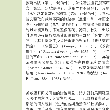
推薦出版（第5、6號信件），並邀請拉盧瓦撰寫序
言（第11、14號信件）。選集內容不僅包括丁玲的
《水》及茅盾著作的翻譯（第8、13號信件），還包
括文藝取向截然不同的施蟄存〈魔道〉和〈梅雨之
夕〉兩個短篇（第7、8號信件）。有關出版計劃最
終雖未能實現，不過整個選稿、翻譯、校對、出版
討論的過程儼然成為艾田伯和戴望舒的「跨文化對
話」，其中提及不少當時重要的刊物如《新法蘭西
評論》、《歐羅巴》（
Europe
, 1923－ ）、《前衛
學生》（
L'Etudiant d'avant-garde
, 1932－ ?）、《年
輕的革命》（
La Jeune révolution
, 1932－ ?），亦論
及法國著名的知識分子如漢學家拉盧瓦和葛蘭言
（Marcel Granet, 1884-1940）、作家兼雜誌編輯蓋
埃落（Jean Guéhenno, 1890－1978）和波朗（Jean
Paulhan, 1884－1968）等等。
從戴望舒與艾田伯的討論可見，詩人對於馬爾羅及
其著作的意見，其實緊扣著二十年代自身參與政治
活動的個人經驗（包括他曾與施蟄存和杜衡參加共
青團，並「跨黨」加入國民黨，還因派發傳單參與