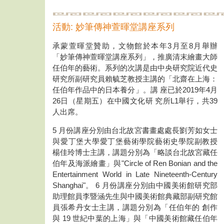
活動: 妙筆傳神萱暉堂講座系列
承蒙萱暉堂贊助，文物館於本年3月至8月舉辦
「妙筆傳神萱暉堂講座系列」，推廣清末繪畫大師
任伯年的藝術。系列的次講是由中央研究院近代史
研究所副研究員賴毓芝教授主講的「北齋在上海：
任伯年作品中的日本養分」。講 座已於2019年4月
26日（星期五）在中國文化研 究所L1舉行，共39
人出席。
5 月份講座分別由台北故宮書畫處處長劉芳如女士
與愛丁堡大學愛丁堡藝術學院藝術史學院副教授
楊佳玲博士主講，講題分別為「略談台北故宮藏任
伯年及海派繪畫」與"Circle of Ren Bonian and the
Entertainment World in Late Nineteenth-Century
Shanghai"。 6 月份講座分別由中國美術館研究部
助理館員李暨涵先生與中國美術館典藏部副研究館
員張希丹女士主講，講題分別為「任伯年的 創作
與 19 世紀中葉的上海」與「中國美術館藏任伯年