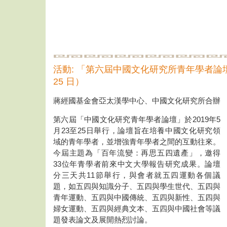
活動: 「第六屆中國文化研究所青年學者論壇」（
25 日）
蔣經國基金會亞太漢學中心、中國文化研究所合辦
第六屆「中國文化研究青年學者論壇」於2019年5
月23至25日舉行，論壇旨在培養中國文化研究領
域的青年學者，並增強青年學者之間的互動往來。
今屆主題為「百年流變：再思五四遺產」，邀得
33位年青學者前來中文大學報告研究成果。論壇
分三天共11節舉行，與會者就五四運動各個議
題，如五四與知識分子、五四與學生世代、五四與
青年運動、五四與中國傳統、五四與新性、五四與
婦女運動、五四與經典文本、五四與中國社會等議
題發表論文及展開熱烈討論。