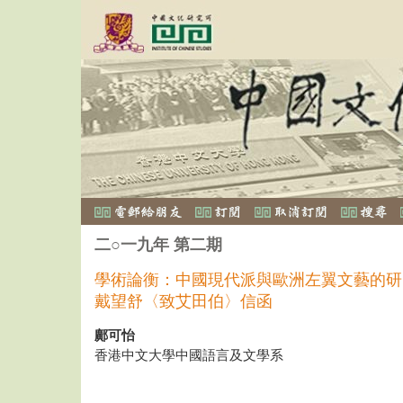
二○一九年 第二期
學術論衡：中國現代派與歐洲左翼文藝的研
戴望舒〈致艾田伯〉信函
鄺可怡
香港中文大學中國語言及文學系