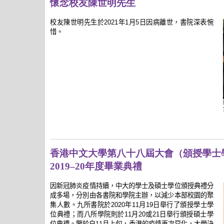
懷念校友陳世明先生
校友陳世明先生於2021年1月5日因病離世，書院深表惋
惜。
香港中文大學第八十八屆大會（頒授學士
2019–20年度畢業典禮
因新冠肺炎疫情持續，中大的學士及碩士學位頒授典禮分
成多場，分別由各書院和學院主辦，以減少本部校園的聚
集人數。九所書院於2020年11月19日舉行了頒授學士學
位典禮；而八所學院則於11月20或21日舉行頒授碩士學
位典禮。鑒於自11月上旬，香港的疫情再次惡化，大學決