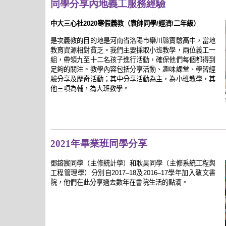
同學分享內地義工服務經驗
中大三心社2020寒假義教（袁帥同學/經濟/二年級）
是次義教的目的地是河南省洛陽市欒川縣實驗高中，當地
教育資源相對貧乏。我們主要採取小班教學，兩位義工一
組，帶領九至十二名孩子進行活動，確保他們每個都得到
足夠的關注。教學內容包括分享活動、趣味課堂、學習經
驗分享及歷奇活動；其中分享活動為主，為小班教學，其
他三項為輔，為大班教學。
2021年畢業班同學分享
鄧鎔宸同學（主修
統計學
）和耿昊同學（主修
系統工程與
工程管理學
）分別自2017–18及2016–17學年加入敬文書
院，他們在此分享過去數年在書院生活的點滴。