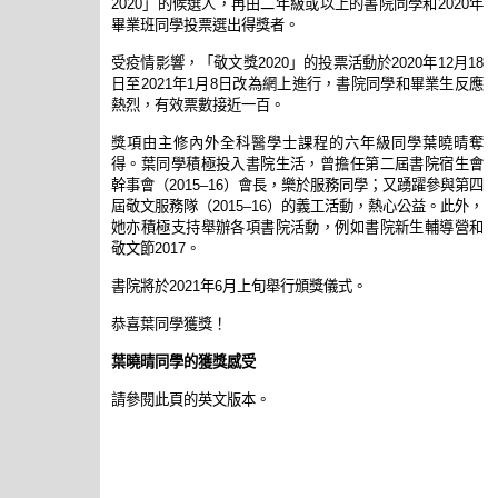
2020」的候選人，再由二年級或以上的書院同學和2020年
畢業班同學投票選出得獎者。
受疫情影響，「敬文獎2020」的投票活動於2020年12月18
日至2021年1月8日改為網上進行，書院同學和畢業生反應
熱烈，有效票數接近一百。
獎項由主修內外全科醫學士課程的六年級同學葉曉晴奪
得。葉同學積極投入書院生活，曾擔任第二屆書院宿生會
幹事會（2015–16）會長，樂於服務同學；又踴躍參與第四
屆敬文服務隊（2015–16）的義工活動，熱心公益。此外，
她亦積極支持舉辦各項書院活動，例如書院新生輔導營和
敬文節2017。
書院將於2021年6月上旬舉行頒獎儀式。
恭喜葉同學獲獎！
葉曉晴同學的獲獎感受
請參閱此頁的英文版本。