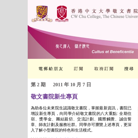
第 2 期
2011 年 10 月 7 日
敬文書院新生專頁
為
助各位未來院生認識
敬文書院，
掌握
最新資訊，書院已
增設新生專頁，向同學介紹敬文書院的八大重點
: 全期住
宿、獎學金、團結親切、交流計劃、國際觸覺、誠信誓
章、師友計劃及服務社群。
同學亦可
瀏
覽上述專頁，更深
入了解小型書院的特色和生活模式。