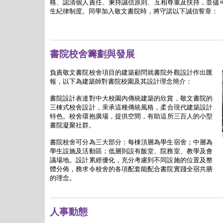
格、認清個人責任、秉持誠信原則、互相尊重及扶持，並儘
生紀律制度。同學加入敬文書院時，將守諾以下誠信誓章：
書院校舍籌劃與發展
負責敬文書院校舍項目的建築顧問就書院外觀設計作出匯
報，以下為建築師對書院校園及其設計理念簡介：
書院設計表達對中大校園內傳統建築的欣賞，敬文書院的
三棟式校舍設計，
秉
承這種傳統風格，柔合現代建築設計
特色。校舍環抱廣場，提供空間，有助這
所
三百人的小型
書院凝聚社群。
書院校舍可分為三大部分：每棟頂層為學生宿舍；中層為
學生設施及活動區；低層則設有飯堂、院務室、教學及會
議場地。設計累經優化，充分考慮到不同設施的位置及整
體分佈，務求令校舍的各項配套能配合書院實踐全宿共膳
的理念。
人事動態