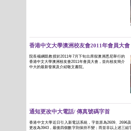
香港中文大學澳洲校友會2011年會員大會
院長楊綱凱教授於
2011
年
7
月下旬出席假澳洲悉尼舉行的
香港中文大學澳洲校友會
2011
年會員大會，並向
校友
簡介
中大的最新發展及介紹敬文書院。
通知更改中大電話/ 傳真號碼字首
香港中文大學近日引入新電話系統
，
字首原為
2609
、
2696
更改為
3943
，最後四個數字則保持不變；而並非以上述三組