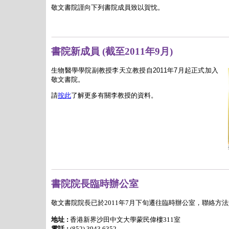
敬文書院謹向下列書院成員致以賀忱。
書院新成員 (截至2011年9月)
生物醫學學院副教授李天立教授自2011年7月起正式加入
敬文書院。
請
按此
了解更多有關李教授的資料
。
書院院長臨時辦公室
敬文書院院長已於
2011
年
7
月下旬遷往臨時辦公室，聯絡方法
地址 :
香港新界沙田中文大學蒙民偉樓
311
室
電話 :
(852)
3943 6352