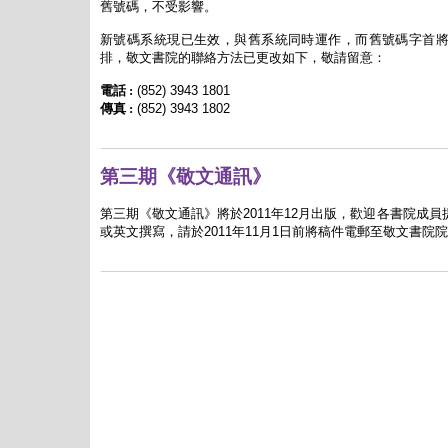
舊號碼，不受影響
。
新號碼系統現已生效，與舊系統同時運作，而舊號碼字首
排，敬文書院的聯絡方法已更改如下，
敬請留意：
電話 :
(852)
3943 1801
傳真 :
(852) 3943 1802
第三期《敬文通訊》
第三期《敬文通訊》將於
2011
年
12
月出版，歡迎各書院成員
或英文撰寫，請於
2011
年
11
月
1
日前將稿件電郵至敬文書院院