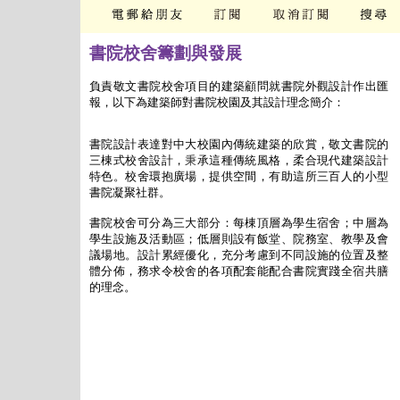
書院校舍籌劃與發展
負責敬文書院校舍項目的建築顧問就書院外觀設計作出匯
報，以下為建築師對書院校園及其設計理念簡介：
書院設計表達對中大校園內傳統建築的欣賞，敬文書院的
三棟式校舍設計，
秉
承這種傳統風格，柔合現代建築設計
特色。校舍環抱廣場，提供空間，有助這
所
三百人的小型
書院凝聚社群。
書院校舍可分為三大部分：每棟頂層為學生宿舍；中層為
學生設施及活動區；低層則設有飯堂、院務室、教學及會
議場地。設計累經優化，充分考慮到不同設施的位置及整
體分佈，務求令校舍的各項配套能配合書院實踐全宿共膳
的理念。