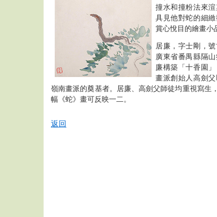
撞水和撞粉法來渲
具見他對蛇的細緻
賞心悅目的繪畫小
居廉，字士剛，號
廣東省番禺縣隔山
廉構築「十香園」
畫派創始人高劍父
嶺南畫派的奠基者。居廉、高劍父師徒均重視寫生
幅《蛇》畫可反映一二。
返回