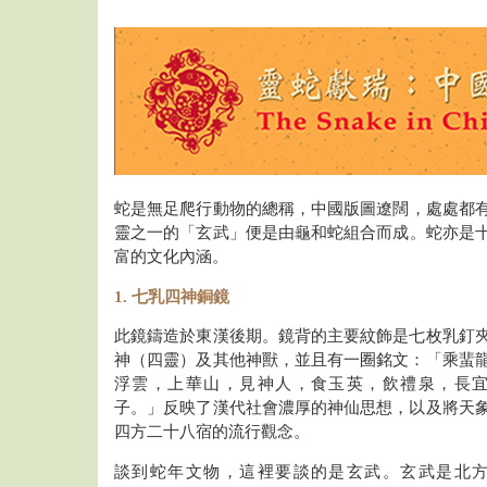
蛇是無足爬行動物的總稱，中國版圖遼闊，處處都
靈之一的「玄武」便是由龜和蛇組合而成。蛇亦是
富的文化內涵。
1. 七乳四神銅鏡
此鏡鑄造於東漢後期。鏡背的主要紋飾是七枚乳釘
神（四靈）及其他神獸，並且有一圈銘文：「乘蜚
浮雲，上華山，見神人，食玉英，飲禮泉，長
子。」反映了漢代社會濃厚的神仙思想，以及將天
四方二十八宿的流行觀念。
談到蛇年文物，這裡要談的是玄武。玄武是北