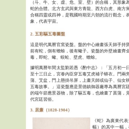
（斗、牛、女、虛、危、室、壁）的合稱，其形象
蛇的合體。北方玄武與東方青龍、西方白虎、南方
合稱四靈或四神，是戰國時期至六朝的流行觀念，
象，代表宇宙。
2. 五彩驅五毒圖盤
這是明代萬曆官窯瓷盤。盤的中心繪畫張天師手持
前有蛇，側有蟾蜍，後有蠍子。瓷盤的外壁繪畫齊
毒，即蛇、蠍、蜈蚣、壁虎、蟾蜍。
據明萬曆年間太監劉若愚《酌中志》：「五月初一
至十三日止，宮眷內臣穿五毒艾虎補子蟒衣。門兩
蒲、艾盆，門上懸掛吊屏，上畫天師或仙子、仙女
五毒故事。」這瓷盤應是景德鎮御器廠專為萬曆宮
的端午節應景器物，除了驅五毒，也繪畫了菖蒲，
代宮廷習俗。
3. 居廉（1828-1904）
《蛇》為廣東代表
幅）的其中一幅，