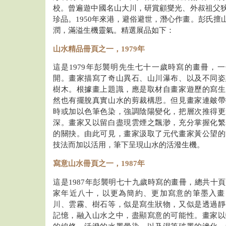
校。曾遍遊中國名山大川，研賞顧燮光、外叔祖父
珍品。1950年來港，避俗避世，潛心作畫。彭氏擅
潤，滿溢生機靈氣。精選展品如下：
山水精品冊頁之一，1979年
這是1979年彭襲明先生七十一歲時寫的畫冊，
開。畫家描寫了奇山異石、山川瀑布、以及不同姿
樹木。根據畫上題識，應是取材自畫家遊歷的寫生
然也有擺脫真實山水的剪裁構思。但見畫家連皴帶
時或加以色筆色染，強調陰陽變化，把層次推得更
深。畫家又以留白盡現雲煙之飄渺，充分掌握化繁
的關抉。由此可見，畫家汲取了元代畫家黃公望的
技法而加以活用，筆下呈現山水的活潑生機。
寫意山水冊頁之一，1987年
這是1987年彭襲明七十九歲時寫的畫冊，總共十
家年近八十，以更為簡約、更加寫意的筆墨入畫
川、雲霧、樹石等，似是寫生狀物，又似是透過靜
記憶，融入山水之中，盡顯寫意的可能性。畫家以