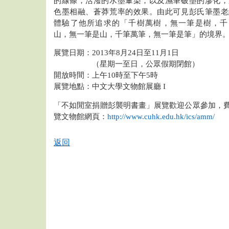
的線條，活潑的水墨暈染，以及濕筆破墨的滲化，
色墨相融、蒼莽荒率的效果。由此可見彭氏筆墨老
體驗了他所追求的「千樹萬樹，無一筆是樹，千
山，無一筆是山，千筆萬筆，無一筆是筆」的境界
展覽日期：2013年8月24日至11月1日
（星期一至日，公眾假期閉館）
開放時間：上午10時至下午5時
展覽地點：中文大學文物館展廳 I
「不如閒室捐贈彭襲明書畫」展覽歡迎公眾參加，
覽文物館網頁：
http://www.cuhk.edu.hk/ics/amm/
返回