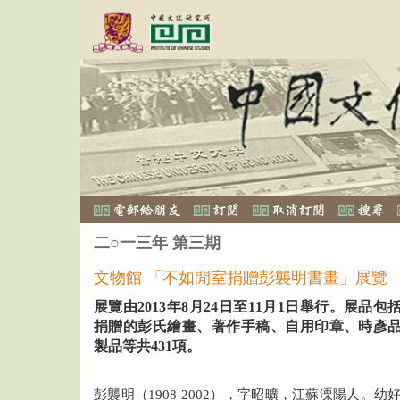
二○一三年 第三期
文物館 「不如閒室捐贈彭襲明書畫」展覽
展覽由
2013
年
8
月
24
日至
11
月
1
日舉行。展品包
捐贈的彭氏繪畫、著作手稿、自用印章、時彥
製品等共
431
項。
彭襲明（1908-2002），字昭曠，江蘇溧陽人。