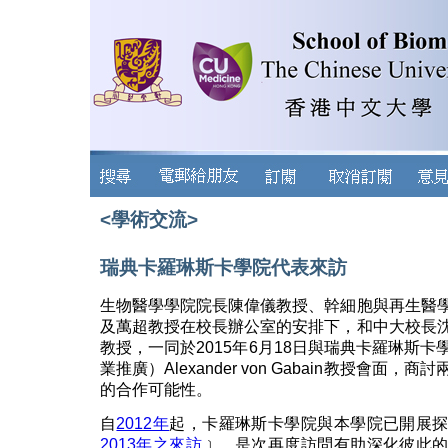
<學術交流>
瑞典卡羅琳斯卡學院代表來訪
生物醫學學院院長陳偉儀教授、幹細胞與再生醫
及萬超教授在校長辦公室的安排下，和中大校長
教授，一同於2015年6月18日與瑞典卡羅琳斯
業推廣）Alexander von Gabain教授會面
的合作可能性。
自
2012年
起，卡羅琳斯卡學院與本學院已開展
2013年之來訪
﹞。是次再度訪問有助深化彼此