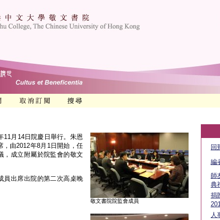
年11月14日院慶日舉行。朱恩
，由2012年8月1日開始，任
回
議，成立附屬於院監會的敬文
編
師
成員出席出院的第二次高桌晚
典
捐贈
敬文書院院監會成員
20
人