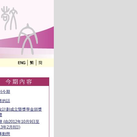
到今期
者的話
友計劃成立暨獎學金頒獎
禮
 (由2012年10月9日至
13年2月8日)
事動態