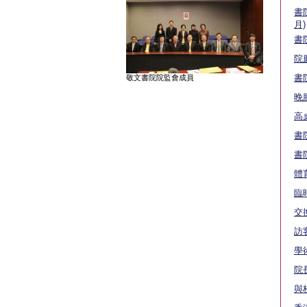
書
月)
書
院
書
敬文書院院監會成員
晚
高
書
書
體
臨
交
訪
學
院
與