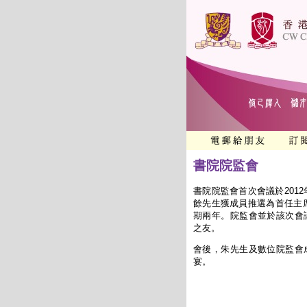
書院院監會
書院院監會首次會議於2012
餘先生獲成員推選為首任主席
期兩年。院監會並於該次會
之友。
會後，朱先生及數位院監會
宴。