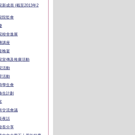
院新成員 (截至2013年2
院院監會
慶
院校舍進展
膳講座
桌晚宴
院宣傳及推廣活動
院活動
育活動
時學生會
換生計劃
客
術交流會議
長夜話
校長分享