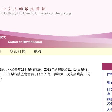
儀式，並於每年11月舉行院慶。2012年的院慶於11月14日舉行，
式，下午舉行院監會會議，師生於晚上參加第二次高桌晚宴。(分
回
)
編
師
典
捐贈
20
人