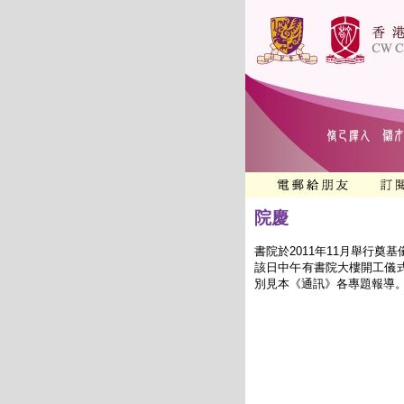
院慶
書院於2011年11月舉行奠基
該日中午有書院大樓開工儀
別見本《通訊》各專題報導。