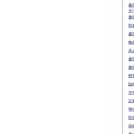
書
月)
書
院
書
晚
高
書
書
體
臨
交
訪
學
院
與