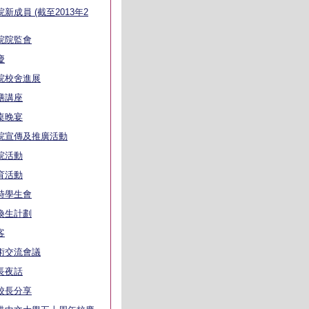
院新成員 (截至2013年2
院院監會
慶
院校舍進展
膳講座
桌晚宴
院宣傳及推廣活動
院活動
育活動
時學生會
換生計劃
客
術交流會議
長夜話
校長分享