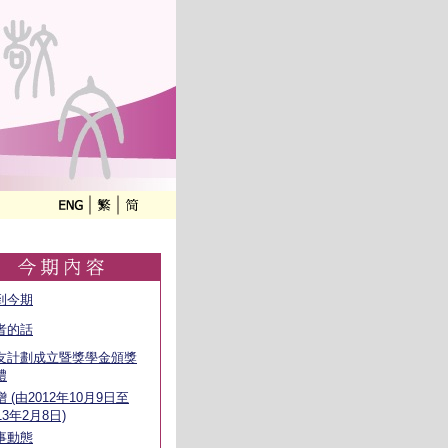
到今期
者的話
友計劃成立暨獎學金頒獎
禮
 (由2012年10月9日至
13年2月8日)
事動態