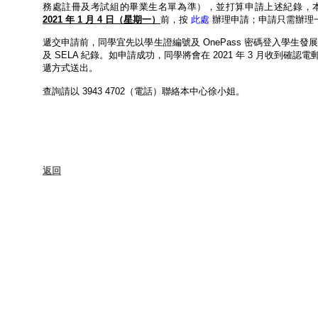
務處註冊及考試組的畢業生名單為準），並打算申請上述紀錄，
2021 年 1 月 4 日（星期一）
前，按
此處
辦理申請；申請只需辦理
遞交申請前，同學宜先以學生證編號及 OnePass 密碼登入學生發
及 SELA 紀錄。如申請成功，同學將會在 2021 年 3 月收到
遞方式送出。
查詢請以 3943 4702（電話）聯絡本中心徐小姐。
返回