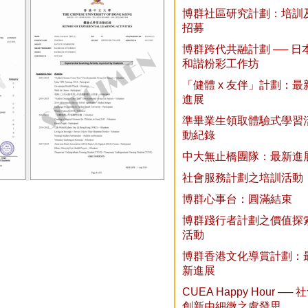
博群社區研究計劃：培訓
招募
博群跨代共融計劃 ── 日
和諧粉彩工作坊
「健體 x 友伴」計劃：最
進展
準畢業生領取體驗式學習
動紀錄
中大無止橋團隊：最新進
社會服務計劃之培訓活動
博群心事台：圓滿結束
博群踐行者計劃之價值探
活動
博群香港文化導賞計劃：
新進展
CUEA Happy Hour ── 
創新由細微之處發思