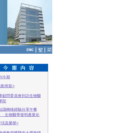
到今期
活動剪影>
學顧問委員會到訪生物醫
學院
知識轉移經驗分享午餐
」: 生物醫學發明產業化
獎項及榮譽>
偉儀教授獲暨南大學敦聘