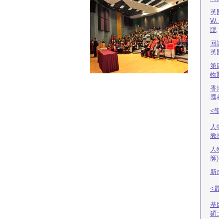
英國
W.
院
回
英
第
物
香
國
<
人
教
人
師)
新
<
基
碩