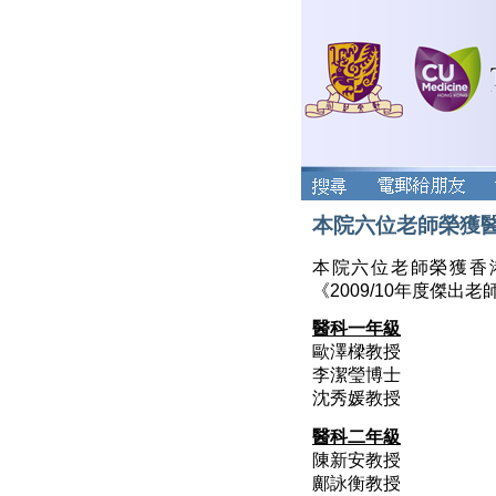
本院六位老師榮獲醫
本院六位老師榮獲香
《2009/10年度傑出老
醫科一年級
歐澤樑教授
李潔瑩博士
沈秀媛教授
醫科二年級
陳新安教授
鄺詠衡教授