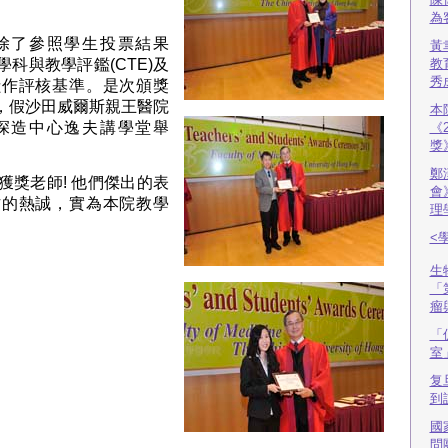
為
除了參照學生投票結果
黃
科與教學評鑑(CTE)及
教
秀
獻作評核基準。是次頒獎
8日，假沙田威爾斯親王醫院
本
深造中心逸夫講學堂舉
《
獎
鄭
獲獎老師! 他們傑出的表
會
作的熱誠，實為本院教學
理
<
生
「
瘤
「
室
复
到
國
問