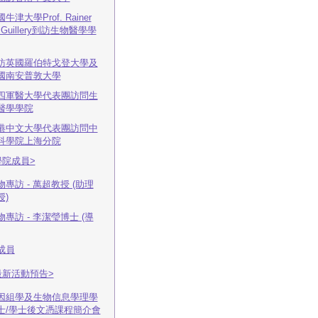
牛津大學Prof. Rainer
 Guillery到訪生物醫學學
訪英國羅伯特戈登大學及
國南安普敦大學
四軍醫大學代表團訪問生
醫學學院
港中文大學代表團訪問中
科學院上海分院
學院成員>
物專訪 - 萬超教授 (助理
授)
物專訪 - 李潔瑩博士 (導
成員
最新活動預告>
因組學及生物信息學理學
士/學士後文憑課程簡介會