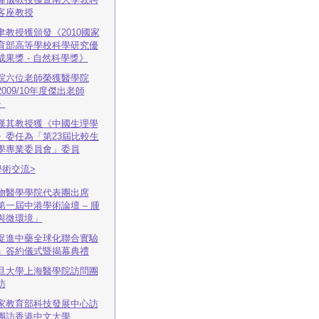
客座教授
聿教授獲頒發《2010國家
育部高等學校科學研究優
成果獎 - 自然科學獎》
院六位老師榮獲醫學院
2009/10年度傑出老師
》
漢其教授獲《中國生理學
》委任為「第23屆比較生
學專業委員會」委員
學術交流>
物醫學學院代表團出席
第一屆中港學術論壇 – 腫
與微環境」
促進中藥全球化聯合實驗
」簽約儀式暨揭幕典禮
旦大學上海醫學院訪問團
訪
家教育部科技發展中心訪
團訪香港中文大學