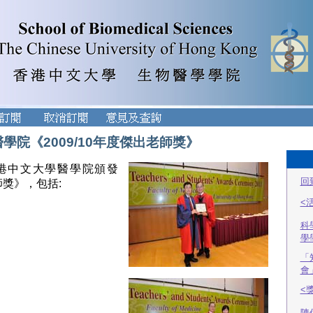
學院《2009/10年度傑出老師獎》
港中文大學醫學院頒發
回
師獎》，包括:
<
科
學
「
會
<
陳