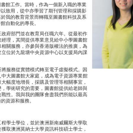
圖書館工作。當時，作為一個新入職的專業
學以致用，從中亦學習了期刊管理和採購影
基於我的教育背景而轉職至圖書館科技及系
書館自動化的專長。
至政府部門並在教育局任職六年。從最初作
館經理，其間提供專業意見給中小學圖書館
和相關服務，亦參與香港版權法的推廣，為
建立位於九龍塘中央資源中心以支援局內課
斷將服務從實體模式轉至電子虛擬模式。因
加入中大圖書館大家庭，成為電子資源專業館
源大幅度地增長，採購及管理等相關事宜，
變，學術研究的需要，圖書館提供給老師與
挑戰性。我與我的團隊會盡我們所能以最高
適的資源和服務。
工程學士學位，並於澳洲新南威爾斯大學取
後獲取澳洲莫納士大學資訊科技碩士學士，