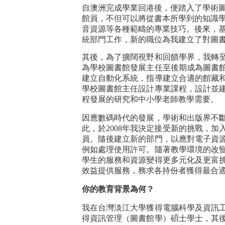
自澳洲完成學業回港後，便踏入了學術
館員，不但可以將從書本所學到的知識
音資源等各種範疇的專業技巧。後來，
統部門工作，新的職位為我建立了對圖
其後，為了擴闊視野和回饋學界，我轉
為學校圖書館發展主任至後期成為圖書
建立自動化系統，指導建立合適的館藏
學校圖書館主任設計專業課程，設計並
程發展的研究和中小學老師教學需要。
因應數碼時代的發展，學術和出版界不
此，於2008年我決定接受新的挑戰，
員。隨後建立新的部門，以應對電子資
例如處理使用許可。隨著教學環境的改
學生的服務和資源變得更多元化及更富
效益提供服務，務求各持份者獲得最合
你的教育背景為何？
我在台灣淡江大學獲得電腦科學及資訊
得資訊管理（圖書館學）碩士學士，其