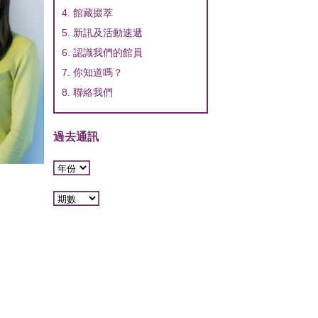
4. 館藏掇萃
5. 新訊及活動速遞
6. 認識我們的館員
7. 你知道嗎？
8. 聯絡我們
過去通訊