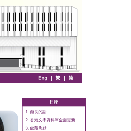
Eng
|
繁
|
简
目錄
1. 館長的話
2. 香港文學資料庫全面更新
3. 館藏焦點