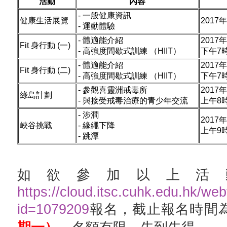
活動
內容
- 一般健康資訊
健康生活展覽
2017
- 運動體驗
- 體適能介紹
2017
Fit 身行動 (一)
- 高強度間歇式訓練 （HIIT）
下午7
- 體適能介紹
2017
Fit 身行動 (二)
- 高強度間歇式訓練 （HIIT）
下午7
- 參觀喜靈洲戒毒所
2017
綠島計劃
- 與接受戒毒治療的青少年交流
上午8
- 涉澗
2017
峽谷挑戰
- 緣繩下降
上午9
- 跳潭
如欲參加以上活
https://cloud.itsc.cuhk.edu.hk/we
id=1079209
報名，截止報名時間