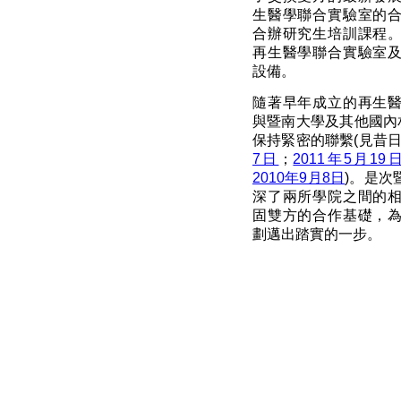
生醫學聯合實驗室的
合辦研究生培訓課程
再生醫學聯合實驗室
設備。
隨著早年成立的再生
與暨南大學及其他國內
保持緊密的聯繫(見昔
7日
；
2011年5月19
2010年9月8日
)。是次
深了兩所學院之間的
固雙方的合作基礎，
劃邁出踏實的一步。