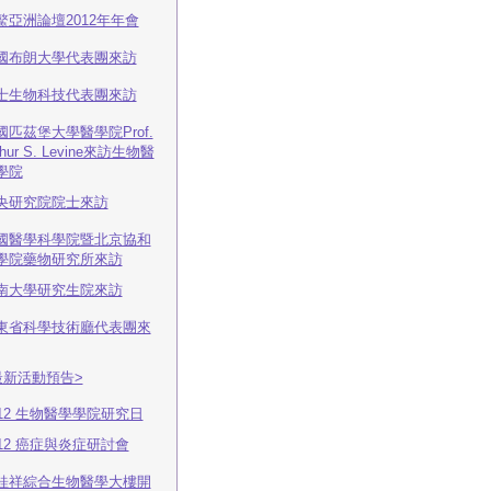
鰲亞洲論壇2012年年會
國布朗大學代表團來訪
士生物科技代表團來訪
國匹茲堡大學醫學院Prof.
thur S. Levine來訪生物醫
學院
央研究院院士來訪
國醫學科學院暨北京協和
學院藥物研究所來訪
南大學研究生院來訪
東省科學技術廳代表團來
最新活動預告>
012 生物醫學學院研究日
012 癌症與炎症研討會
桂祥綜合生物醫學大樓開