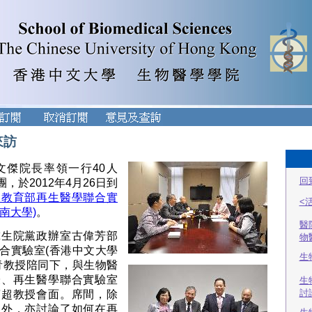
來訪
文傑院長率領一行40人
回
，於2012年4月26日到
家教育部再生醫學聯合實
<
南大學)
。
醫
究生院黨政辦室古偉芳部
物
合實驗室(香港中文大學
生
青教授陪同下，與生物醫
授、再生醫學聯合實驗室
生
討
萬超教授會面。席間，除
展外，亦討論了如何在再