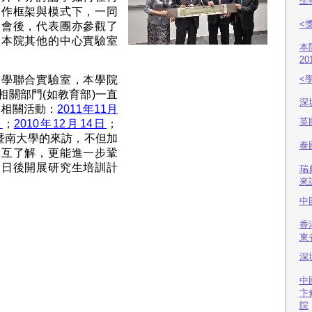
生
合作框架與模式下，一同
<
。會後，代表團亦參觀了
及本院其他的中心實驗室
本
2
醫學聯合實驗室，本學院
<
相關部門(如教育部)一直
深
日相關活動：
2011年11月
英
日
；
2010年12月14日
；
暨南大學的來訪，不但加
泰
相互了解，更能進一步鞏
為日後開展研究生培訓計
瑞
來
中
香
東
深
中
卞
院