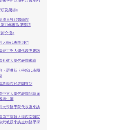
物醫學新領域研討會系列
獎項及榮譽>
院成員獲頒醫學院
010/11年度教學獎項
學術交流>
圳大學代表團到訪
國愛丁堡大學代表團來訪
國孔敬大學代表團來訪
典卡羅琳斯卡學院代表團
訪
國科學院代表團來訪
港中文大學代表團到訪廣
省衛生廳
圳大學醫學院代表團來訪
國第三軍醫大學西南醫院
修武教授來訪生物醫學學