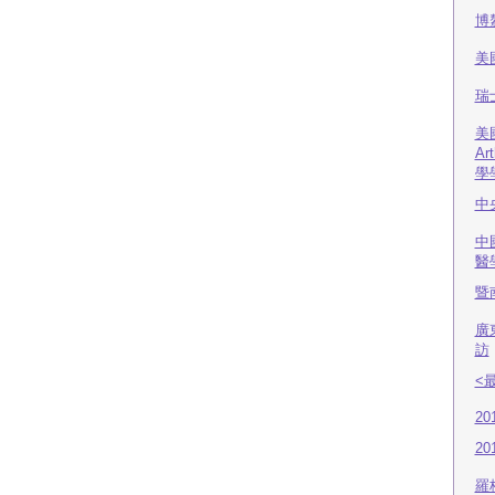
博
美
瑞
美
Ar
學
中
中
醫
暨
廣
訪
<
2
2
羅