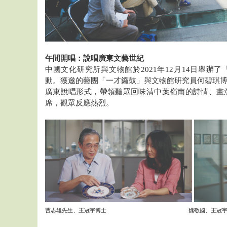
午間開唱：說唱廣東文藝世紀
中國文化研究所與文物館於2021年12月14日舉辦
動。獲邀的藝團「一才鑼鼓」與文物館研究員何碧琪
廣東說唱形式，帶領聽眾回味清中葉嶺南的詩情、畫
席，觀眾反應熱烈。
曹志雄先生、王冠宇博士 魏敬國、王冠宇