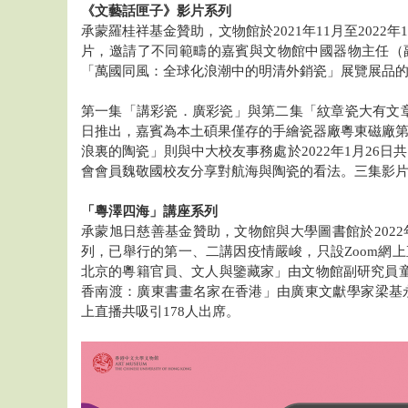
《文藝話匣子》影片系列
承蒙羅桂祥基金贊助，文物館於2021年11月至202
片，邀請了不同範疇的嘉賓與文物館中國器物主任（
「萬國同風：全球化浪潮中的明清外銷瓷」展覽展品
第一集「講彩瓷．廣彩瓷」與第二集「紋章瓷大有文章」分
日推出，嘉賓為本土碩果僅存的手繪瓷器廠粵東磁廠
浪裏的陶瓷」則與中大校友事務處於2022年1月26
會會員魏敬國校友分享對航海與陶瓷的看法。三集影片共
「粵澤四海」講座系列
承蒙旭日慈善基金贊助，文物館與大學圖書館於2022
列，已舉行的第一、二講因疫情嚴峻，只設Zoom網
北京的粵籍官員、文人與鑒藏家」由文物館副研究員童
香南渡：廣東書畫名家在香港」由廣東文獻學家梁基
上直播共吸引178人出席。