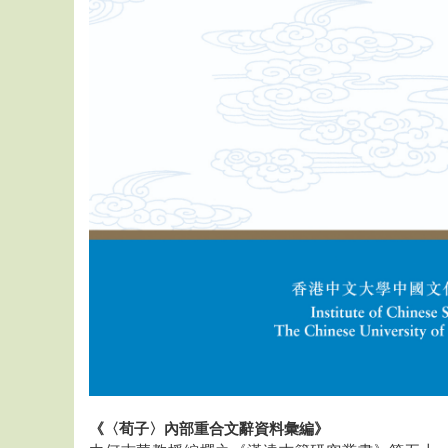
《〈荀子〉內部重合文辭資料彙編》