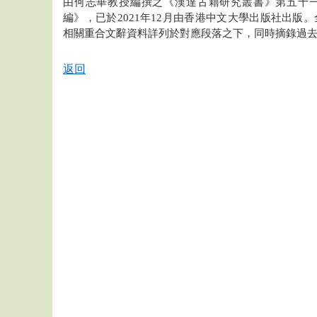
由何志華教授編撰之《漢達古籍研究叢書》第五十
編》，已於2021年12月由香港中文大學出版社出版
相關重合文辭資料詳列於對應段落之下，同時摘錄過
返回