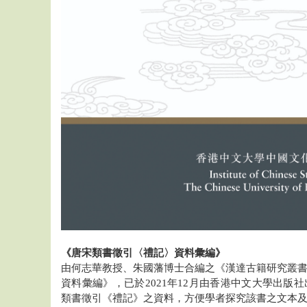
《唐宋類書徵引〈禮記〉資料彙編》
由何志華教授、朱國藩博士合編之《漢達古籍研究叢
資料彙編》，已於2021年12月由香港中文大學出版
類書徵引《禮記》之資料，方便學者探究該書之文本