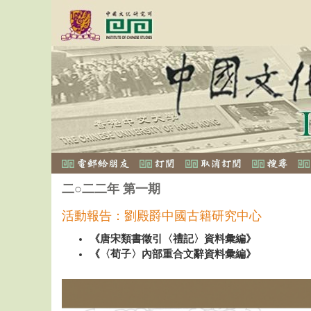
二○二二年 第一期
活動報告：劉殿爵中國古籍研究中心
《唐宋類書徵引〈禮記〉資料彙編》
《〈荀子〉內部重合文辭資料彙編》