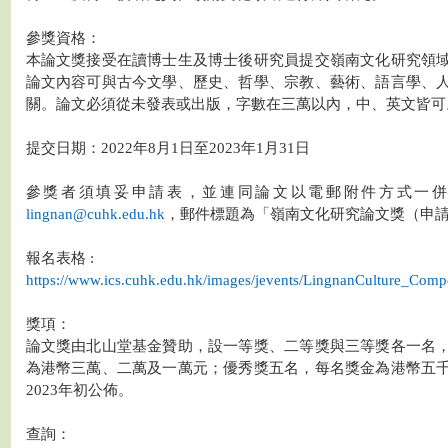
參獎資格：
本論文獎接受在讀博士生及博士後研究員提交嶺南文化研究領
論文內容可與古今文學、歷史、哲學、宗教、藝術、語言學、
關。論文必須從未發表或出版，字數在三萬以內，中、英文皆可
提交日期：2022年8月1日至2023年1月31日
參獎者須填妥申請表，並連同論文以電郵附件方式一
lingnan@cuhk.edu.hk
，郵件標題為「嶺南文化研究論文獎（申
報名表格 :
https://www.ics.cuhk.edu.hk/images/jevents/LingnanCulture_Comp
獎項：
論文獎由北山堂基金贊助，設一等獎、二等獎與三等獎各一名
為港幣三萬、二萬及一萬元；優秀獎五名，每名獎金為港幣五
2023年初公佈。
查詢：