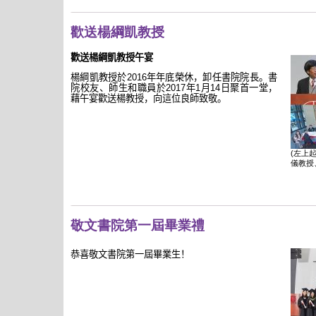
歡送楊綱凱教授
歡送楊綱凱教授午宴
楊綱凱教授於
2016
年年底榮休，卸任書院院長。書
院校友、師生和職員於
2017
年
1
月
14
日聚首一堂，
藉午宴歡送楊教授，向這位良師致敬。
(左上
儀教授
敬文書院第一屆畢業禮
恭喜敬文書院第一屆畢業生！