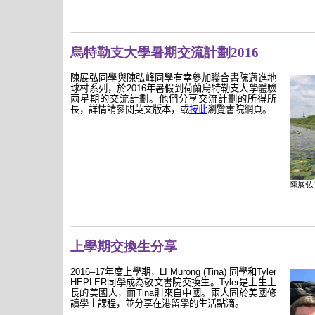
烏特勒支大學暑期交流計劃2016
陳展弘同學與陳弘峰同學
有幸參加聯合書院邁進地
球村系列，於
2016
年暑假到荷蘭烏特勒支大學體驗
兩星期的交流計劃。
他們分享交流計劃的所得所
長，詳情請參閱英文版本，或
按此
瀏覽書院網頁。
陳展弘
上學期交換生分享
2016–17
年度上學期，
LI Murong (Tina)
同學和
Tyler
HEPLER
同學成為敬文書院交換生。
Tyler
是土生土
長的美國人，而
Tina
則來自中國。兩人同於美國修
讀學士課程，並分享在港留學的生活點滴。