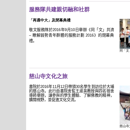
服務隊共建親切融和社群
「
再遇中大」及閉幕典禮
敬文服務隊於
2016
年
9
月
10
日舉辦《同「文」共濟
–
瞭解弱勢青年群體的服務計劃
2016
》的閉幕典
禮。
同「文
慈山寺文化之旅
書院於
2016
年
11
月
12
日帶領
30
名學生到訪位於大埔
的慈山寺。此行由書院舍監王淑英教授與四名宿舍
導師舉辦，讓參與的學生體驗、了解佛教的精神，
擴闊視野，並促進文化交流。
慈山寺