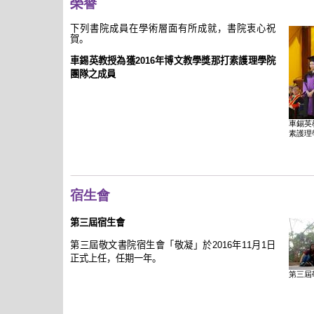
榮譽
下列書院成員在學術層面有所成就，書院衷心祝
賀。
車錫英教授為獲
2016
年博文教學獎那打素護理學院
團隊之成員
車錫英
素護理
宿生會
第三屆宿生會
第三屆敬文書院宿生會「敬凝」於
2016
年
11
月
1
日
正式上任，任期一年。
第三屆