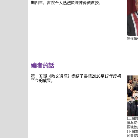
期四年。書院仝人熱烈歡迎陳偉儀教授。
陳偉儀
編者的話
第十五期《敬文通訊》總結了書院
2016
至
17
年度初
至今的成果。
(上圖
排為院
國強教
(下圖
於書院