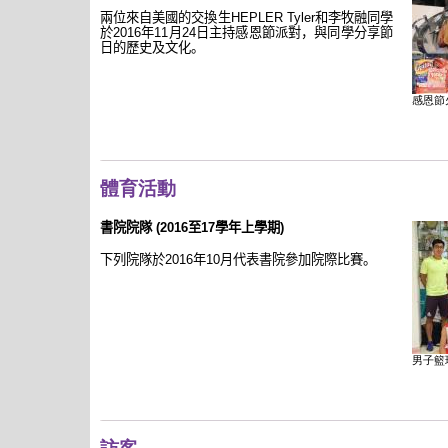
兩位來自美國的交換生
HEPLER Tyler
和李牧融同學
於
2016
年
11
月
24
日
主持
感恩節派對，與同學分享節
日的歷史及文化。
感恩節
體育活動
書院院隊
(2016
至
17
學年上學期
)
下列院隊於
2016
年
10
月代表書院參加院際比賽。
男子籃