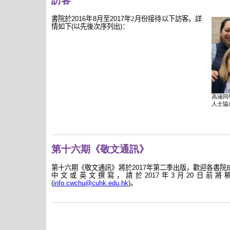
訪客
書院於
2016
年
8
月至
2017
年2
月份接待以下訪客。詳
情如下
(
以先後次序列出
)
：
高涵同
人士協
第十六期《敬文通訊》
第十六期《敬文通訊》將於
2017
年第二季出版，歡迎各書院
中文或英文撰寫，請於
2017
年
3
月
20
日前將
(
info.cwchu@cuhk.edu.hk
)
。