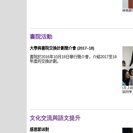
林曉鋒
書院活動
大學與書院交換計劃簡介會
(2017–18)
書院於
2016
年
10
月
18
日舉行簡介會，介紹
2017
至
18
年度的交換計劃。
(左上
穎同學
文化交流與語文提升
感恩節派對