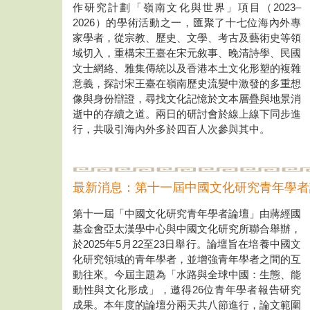
作研究計劃「嶺南文化與世界」項目（2023–
2026）的學術活動之一，匯聚了十七位海內外專
家學者，從宗教、歷史、文學、考古及藝術史等領
域切入，重構宋王臺在宋元敘事、晚清詩學、民國
文士網絡、雅集傳統以及香港本土文化形塑的複雜
意義，探討宋王臺在嶺南歷史流變中激發的多重想
像與身份辯證，尋找文化記憶於文本層疊與地景消
逝中的存續之道。兩日的研討會於線上線下同步進
行，共吸引海內外多於四百人次參與其中。
最新消息：第十一屆中國文化研究青年學者
第十一屆「中國文化研究青年學者論壇」由蔣經國
基金會亞太漢學中心與中國文化研究所聯合舉辦，
於2025年5月22至23日舉行。論壇旨在培養中國文
化研究領域的青年學者，並增強青年學者之間的互
動往來。今屆主題為「水路與全球中國：生態、能
動性與文化形成」，邀得26位青年學者報告研究
成果。本年度的論壇分兩天共八節進行，論文範圍