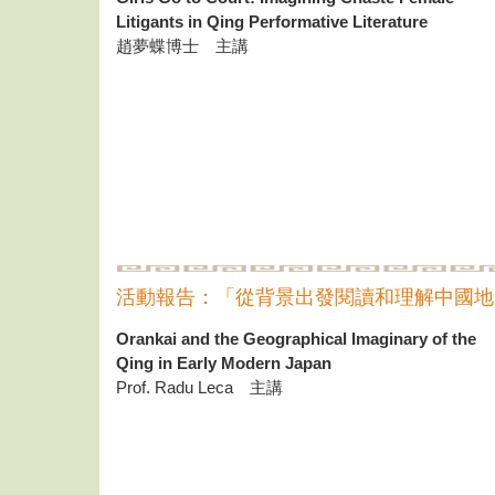
Litigants in Qing Performative Literature
趙夢蝶博士 主講
活動報告：「從背景出發閱讀和理解中國地
Orankai and the Geographical Imaginary of the
Qing in Early Modern Japan
Prof. Radu Leca 主講