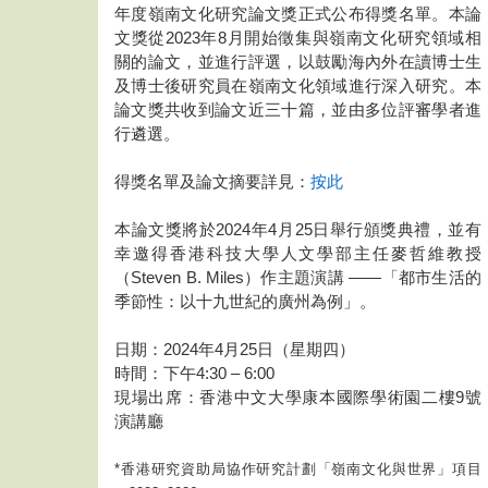
年度嶺南文化研究論文獎正式公布得獎名單。本論
文獎從2023年8月開始徵集與嶺南文化研究領域相
關的論文，並進行評選，以鼓勵海內外在讀博士生
及博士後研究員在嶺南文化領域進行深入研究。本
論文獎共收到論文近三十篇，並由多位評審學者進
行遴選。
得獎名單及論文摘要詳見：
按此
本論文獎將於2024年4月25日舉行頒獎典禮，並有
幸邀得香港科技大學人文學部主任麥哲維教授
（Steven B. Miles）作主題演講 ——「都市生活的
季節性：以十九世紀的廣州為例」。
日期：2024年4月25日（星期四）
時間：下午4:30 – 6:00
現場出席：香港中文大學康本國際學術園二樓9號
演講廳
*香港研究資助局協作研究計劃「嶺南文化與世界」項目