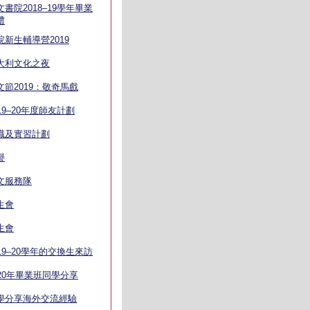
文書院2018–19學年畢業
禮
院新生輔導營2019
大利文化之夜
文節2019：敬奇馬戲
019–20年度師友計劃
職及實習計劃
譽
文服務隊
生會
生會
019–20學年的交換生來訪
020年畢業班同學分享
學分享海外交流經驗