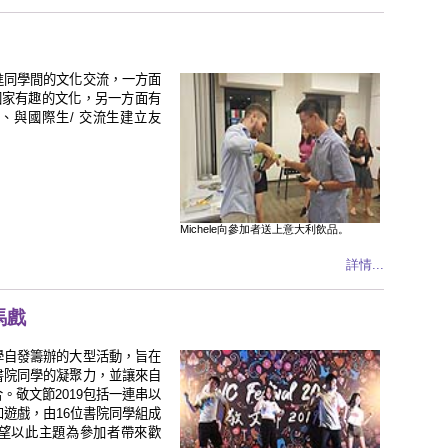
進同學間的文化交流，一方面
國家有趣的文化，另一方面有
、與國際生/ 交流生建立友
Michele向參加者送上意大利飲品。
詳情...
馬戲
學自發籌辦的大型活動，旨在
書院同學的凝聚力，並讓來自
。敬文節2019包括一連串以
遊戲，由16位書院同學組成
望以此主題為參加者帶來歡