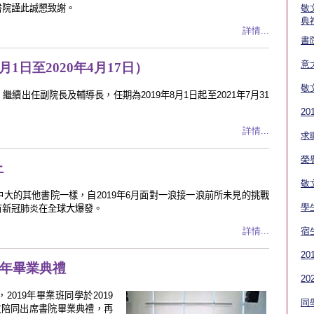
書院謹此誠懇致謝。
敬
典
詳情...
書
意
月1日至2020年4月17日）
敬
續出任副院長及輔導長，任期為2019年8月1日起至2021年7月31
2
詳情...
求
榮
上
敬
大的其他書院一樣，自2019年6月面對一浪接一浪前所未見的挑戰
學
有新冠肺炎在全球大爆發。
詳情...
宿
2
9學年畢業典禮
2
019年畢業班同學於2019
同
友陪同出席書院畢業典禮，再