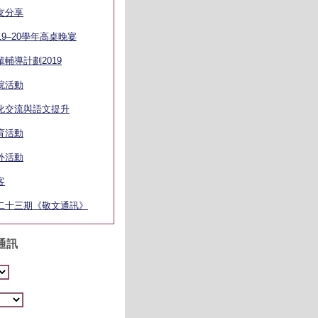
友分享
019–20學年高桌晚宴
輩輔導計劃2019
院活動
化交流與語文提升
育活動
外活動
客
二十三期《敬文通訊》
通訊