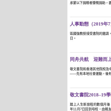
承蒙以下捐贈者慷慨捐助，
人事動態（2019年7
區國強教授接受書院的邀請，繼
日。
同舟共航 迎難而
敬文書院和香港其他院校及中
——先有本地社會運動，後
敬文書院2018–1
踏上人生新旅程的數個月後，2
年11月7日回到母校，由親