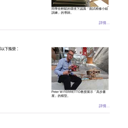
同學在輕鬆的環境下認識「面試精修小組
訓練」的導師。
詳情...
得以下殊榮：
Peter W FERRETTO教授展示「高步書
屋」的模型。
詳情...