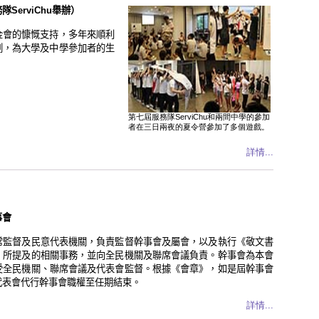
ServiChu舉辦）
金會的慷慨支持，多年來順利
劃，為大學及中學參加者的生
第七屆服務隊ServiChu和兩間中學的參加
者在三日兩夜的夏令營參加了多個遊戲。
詳情...
事會
常監督及民意代表機關，負責監督幹事會及屬會，以及執行《敬文書
）所提及的相關事務，並向全民機關及聯席會議負責。幹事會為本會
受全民機關、聯席會議及代表會監督。根據《會章》，如是屆幹事會
代表會代行幹事會職權至任期結束。
詳情...