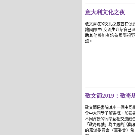
意大利文化之夜
敬文書院的文化之夜旨在促
讓國際生/ 交流生介紹自己
助其他參加者培養國際視野
誼。
敬文節2019：敬奇
敬文節是書院其中一個由同
令中大同學了解書院、加強
不同背景的同學互相交流融合
「敬奇馬戲」為主題的活動和
的籌辦委員會（籌委會）希