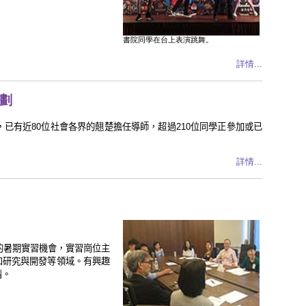
書院同學在台上表演跳舞。
詳情...
計劃
劃，已有近80位社會各界的翹楚擔任導師，超過210位同學正參加或已
詳情...
的暑期實習機會，實習崗位主
和研究與開發等領域。有興趣
請。