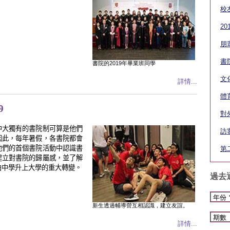
校
2
朋
書
書院的2019年畢業班同學
文
詳情...
體
9
對
中大獨有的書院制可算是他們
訪
因此，每年暑假，各書院都會
他們的首個書院活動中認識書
第
建立對書院的歸屬感，並了解
由中學升上大學的重大轉變。
過去
新生透過輔導營互相認識，建立友誼。
詳情...