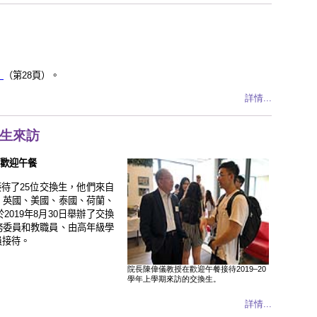
》
（第28頁）。
詳情...
換生來訪
生歡迎午餐
院接待了25位交換生，他們來自
、英國、美國、泰國、荷蘭、
019年8月30日舉辦了交換
務委員和教職員、由高年級學
員接待。
院長陳偉儀教授在歡迎午餐接待2019–20
學年上學期來訪的交換生。
詳情...