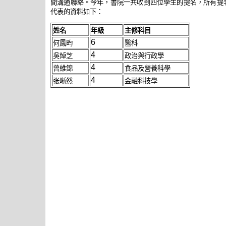
間溝通聯絡。今年，書院一共收到四位學生的提名，所有提名
代表的資料如下：
姓
名
年級
主修科
目
6
何鳳畇
醫科
4
吳焯芝
政治與行政學
4
曾維錦
食品及營養科學
4
张晰然
金融科技學