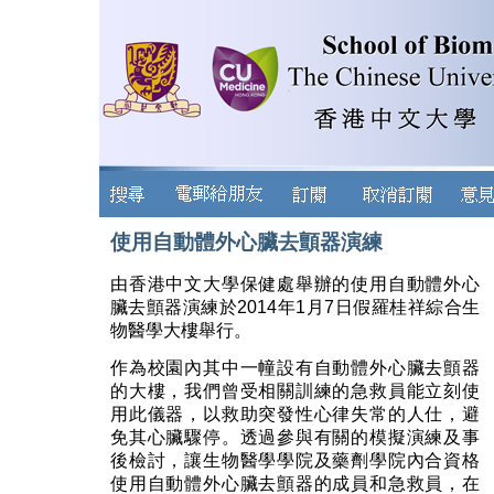
使用自動體外心臟去顫器演練
由香港中文大學保健處舉辦的使用自動體外心
臟去顫器演練於2014年1月7日假羅桂祥綜合生
物醫學大樓舉行。
作為校園內其中一幢設有自動體外心臟去顫器
的大樓，我們曾受相關訓練的急救員能立刻使
用此儀器，以救助突發性心律失常的人仕，避
免其心臟驟停。透過參與有關的模擬演練及事
後檢討，讓生物醫學學院及藥劑學院內合資格
使用自動體外心臟去顫器的成員和急救員，在