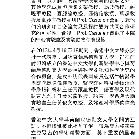
會面，以了解生物醫學學院最新的發展之外，
其他學院成員包括陳文樂教授、馮波教授、蔣
曉華教授、麥經綸教授、龐佑信教授、萬超教
授及韋妙宜教授亦與Prof. Castelein會面，就他
們的研究項目交流意見及探討雙方共同合作研
究的可能性。會後，Prof. Castelein參觀了本院
的中心實驗室及實驗動物存養設施。
在2013年4月16 至19期間，香港中文大學亦安
排一代表團，回訪荷蘭烏德勒支大學，旨在商
討即將成立的香港中文大學創新醫學中心與荷
蘭烏德勒支大學於神經科學及認知科學研究的
合作機會。是次外訪代表團成員包括生物醫學
學院院長陳偉儀教授、醫學院內科及藥物治療
學系腦神經科主任黃家星教授、語言學及現代
語言系系主任葉彩燕教授、語言、學習與大腦
實驗室主任黃俊文教授、及婦產科學系蔡偉光
教授。
香港中文大學與荷蘭烏德勒支大學之間的互
訪，不但增進彼此相互了解，還為雙方將來建
立更緊密的學術聯繫方面，奠下重要的里程