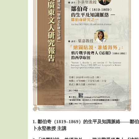
1. 鄒伯奇（1819–1869）的生平及知識脈絡——
卜永堅教授 主講