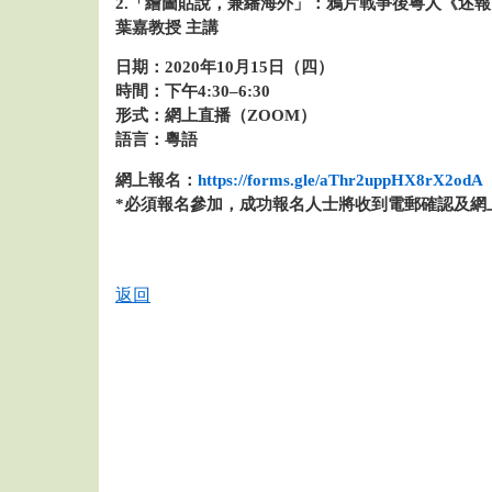
2.「繪圖貼說，兼繙海外」：鴉片戰爭後粵人《述報》（
葉嘉教授 主講
日期：2020年10月15日（四）
時間：下午4:30–6:30
形式：網上直播（ZOOM）
語言：粵語
網上報名：
https://forms.gle/aThr2uppHX8rX2odA
*必須報名參加，成功報名人士將收到電郵確認及網
返回