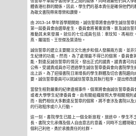
信誓章不單關乎書院學生之間的關係，同時涵蓋他們與大學
體香港社群的關係，因此，學生們的基本責任是確保他們的
為敬文書院帶來尊榮和讚譽。
由
學年首學期開始，誠信誓章將會由學生誠信誓章
2013–14
第一屆委員會由選舉産生，委員會將著重宣傳、普及誠信誓
推動其未來發展。就任的七位成員包括：車玟知、馮裕欣
燕、羅瑞哲、王世傑及葉清怡。
誠信誓章的建立主要關注文化進步和個人發展兩方面，並非
生紀律的功能。然而，為了處理最不得已的個案，委員會
能，對違反誠信誓章的情況，發出正式的譴責。譴責書可向
公佈。受譴責成員亦可透過學生誠信誓章委員會向書院學生
出上訴。為了迎接書院日漸增長的學生群體及切合書院趨向
要，誠信誓章委員可以就誠信誓章及其執行程序，提出修改
當發生相對嚴重的紀律違規事件，個案將會
由
誠信誓章委員
或者大學學生紀律委員會，由有關組織按照大學相關規則
而，我們相信大多數違反誓章的個案，將不會涉及書院以及
的行政程序或介入行動。
這一刻，書院學生已踏上一個全新旅程，旅途中，學生不
長、書院文化承傳及個人自由意志的意義，同時不忘體現敬
個利己利他，勇於承擔責任的社群。