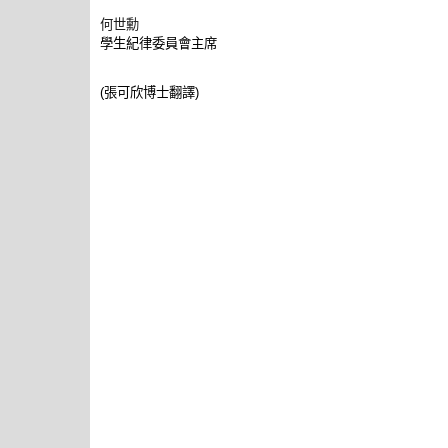
何世勳
學生紀律委員會
主席
張可欣博士翻譯
(
)