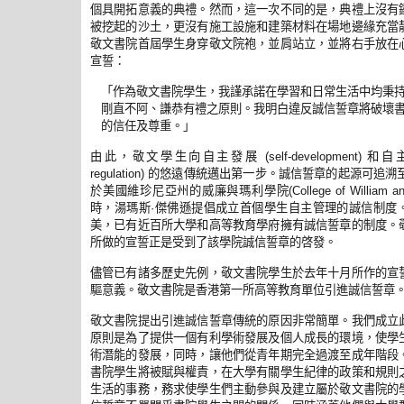
個具開拓意義的典禮。然而，這一次不同的是，典禮上沒有
被挖起的沙土，更沒有施工設施和建築材料在場地邊緣充當
敬文書院首屆學生身穿敬文院袍，並肩站立，並將右手放在
宣誓：
「作為敬文書院學生，我謹承諾在學習和日常生活中均
秉
剛直不阿、
謙恭有禮之原則。
我明白
違反
誠信
誓章
將破壞
的信任及尊重。」
由此，敬文學生向自主發展
和自
(self-development)
的悠遠傳統邁出第一步。誠信誓章的起源可追溯
regulation)
於美國維珍尼亞州的威廉與瑪利學院
(College of William a
時，湯瑪斯
傑佛遜提倡成立首個學生自主管理的誠信制度
·
美，已有近百所大學和高等教育學府擁有誠信誓章的制度。
所做的宣誓正是受到了該學院誠信誓章的啓發。
儘管已有諸多歷史先例，敬文書院學生於去年十月所作的宣
驅意義。敬文書院是香港第一所高等教育單位引進誠信誓章
敬文書院提出引進誠信誓章傳統的原因非常簡單。我們成立
原則是為了提供一個有利學術發展及個人成長的環境，使學
術潛能的發展，同時，讓他們從青年期完全過渡至成年階段
書院學生將被賦與權責，在大學有關學生紀律的政策和規則
生活的事務，務求使學生們主動參與及建立屬於敬文書院的