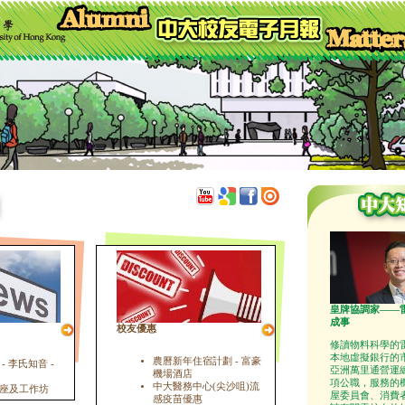
皇牌協調家——
成事
校友優惠
修讀物料科學的
本地虛擬銀行的
農曆新年住宿計劃 - 富豪
 李氏知音 -
亞洲萬里通營運
機場酒店
項公職，服務的
中大醫務中心(尖沙咀)流
座及工作坊
屋委員會、消費
感疫苗優惠