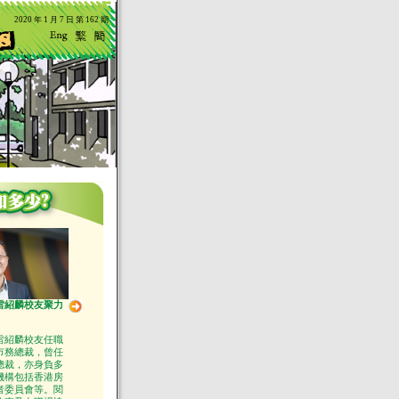
2020 年 1 月 7 日 第 162 期
雷紹麟校友聚力
雷紹麟校友任職
市務總裁，曾任
總裁，亦身負多
機構包括香港房
者委員會等。閱