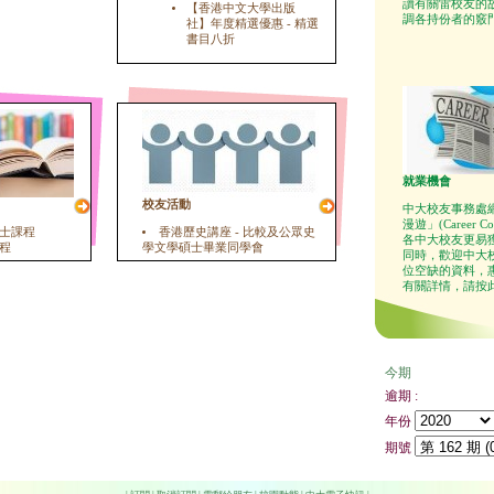
讀有關雷校友的
【香港中文大學出版
調各持份者的竅
社】年度精選優惠 - 精選
書目八折
就業機會
校友活動
中大校友事務處
漫遊」(Career C
士課程
香港歷史講座 - 比較及公眾史
各中大校友更易
程
學文學碩士畢業同學會
同時，歡迎中大
位空缺的資料，
有關詳情，請按
今期
逾期 :
年份
期號