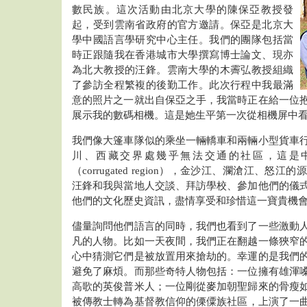
數民族。這次活動由北京大學的陳保亞教授發
起，受到雲南省政府的官方邀請。保亞是北京大
學中國語言學研究中心主任。我們的團隊包括當
時正跟隨我在香港城市大學撰寫博士論文、現亦
為北大教授的汪鋒。雲南大學的木霽弘教授組織
了參訪全程繁複的後勤工作。此次行程中我最滿
意的照片之一就出自保亞之手，我當時正在給一位
展示我的數碼相機。這是她生平第一次從相機屏中
我們像大篷車隊似的乘坐一輛轎車和兩輛小型貨車
川、西藏交界處幾乎無法交通的社區，這是
（corrugated region），金沙江、瀾滄江、
汪鋒和我與當地人交談、拜訪學校、參加他們的儀
他們的文化歷史資訊，盡情享受和珍惜這一寶貴機
儘量詢問他們語言的同時，我們也看到了一些激動
凡的人物。比如一天夜間，我們正在翻越一條狹窄
心中猜測它們是被放置用來搶劫的。幸運的是我們
避免了麻煩。而那些奇特人物包括：一位擁有雄渾
高歌的英俊普米人；一位剛從麥加朝聖歸來的骨瘦
被傳教士轉為基督教信仰的傈僳族社區，上演了一曲令