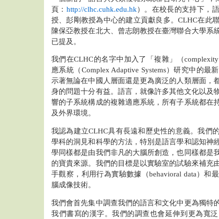
頁：
http://clhc.cuhk.edu.hk
）。在校長的支持下，
授、彭剛教授為中心的建立貢獻良多。CLHC在此
陳保亞教授在北大、曾志朗教授在臺灣聯合大學系
已提及。
我們在CLHC的名字中加入了「複雜」（complex
應系統（Complex Adaptive Systems）研
示著無論在中國人層面還是更為廣泛的人類層面，
身的問題十分有益。語言，就像許多其他文化以及
響的子系統構成的複雜適應系統，所有子系統都在
及外界環境。
我認為建立CLHC具有長遠和歷史性的意義。我們
學科的洞見和科學的方法，特別是語言學和認知神
學同樣都是由我們非凡的大腦所創造，也同樣都是
的寶貴來源。我們的目標是以實驗室的試驗來補充
手觀察，利用行為實驗數據（behavioral dat
腦成像技術。
我們會首先集中調查我們的語言和文化中更為獨特
我們書寫的漢字。我們的調查也會延伸到更為寬泛