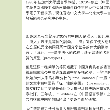
1995年任加州大學語言學教授。1973年創立《中
年獲選為國際中國語言學學會首任主席及中央研究院院
學電子工程學系，現任香港中文大學―北京大學―
雜系統聯合研究中心主任。
因為調查報告顯示約95%的中國人是漢人，因此
「漢人」幾乎是等同的詞彙。「漢」這個字使人想
在公曆紀元之初同羅馬帝國分享世界的偉大的漢朝
言；「漢化」──是中國化的過程；甚至普通的名
質的原型（prototypes）。
但是這樣一種簡單的等同遮蔽了中國真實具有的豐
被編織成當今中國這塊織錦中的多樣來源。不難理
比如加州大學洛杉磯分校的Jared Diamond 在一
的文章中稱中國為「統一性的帝國」（the empire of 
覺立刻受到了英屬哥倫比亞大學已故歷史語言學家E.G. P
章批評。三年後，Pulleyblank在《中國語言學
共同構成中國的觀點給出了更為全面的研究。
我們無需費力便可蒐集大量證據證明這種多樣性。