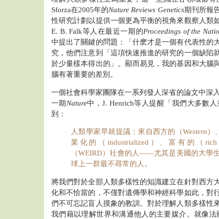
Sforza在2005年的
Nature Reviews Genetics
期刊所報
性研究計劃以提供一個更為平衡的視角來觀察人類
E. B. Falk等人在最近一期的
Proceedings of the Nati
中提出了關鍵的問題：「什麽才是一個有代表性的
究，他們注意到「這項快速推進的研究的一個缺陷
於少量樣本得出的」。顯而易見，我的基因和大腦
腦有著重要的差別。
一個社會科學家團隊在一系列發人深省的論文中深入討
一期
Nature
中，J. Henrich等人提醒「我們大多
到：
人類學家早就提議：來自西方的（Western）、
業化的（industrialized）、富有的（ric
（WEIRD）社會的人——尤其是美國的大學
球上一群最不尋常的人。
將我們對於全部人類多樣性的知識建立在針對西方
化和不恰當的，不僅對遺傳學和神經科學如此，對
們不可忘記盲人摸象的教訓。對於理解人類多樣性
我們藉以理解世界和溝通他人的主要媒介。就像法國的諾