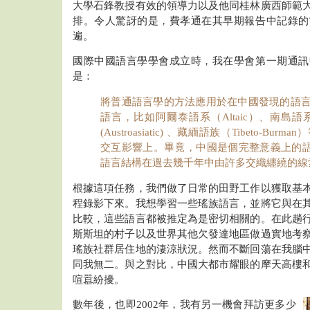
大學石鋒教授有效的領導力以及他同桂林廣西師範
排。令人驚訝的是，費孝通在其早期報告中記錄的
遍。
國際中國語言學學會成立時，我在學會第一期通訊
是：
將普通語言學的方法應用於在中國發現的語
語言，比如阿爾泰語系（Altaic）、南島語系（A
(Austroasiatic) 、藏緬語族（Tibeto-
交互影響上。畢竟，中國是個完整意義上的語言聯
語言結構在過去幾千年中由許多交織纏繞的線
根據這項任務，我們做了日常的田野工作以獲取基
程錄影下來。我想學習一些瑤族語言，並將它與在
比較，這些語言都被推定為是密切相關的。在此趟
斯斯坦的村子以及世界其他欠發達地區做過實地考
瑤族社群居住地的淒涼狀況。然而不斷回蕩在我腦
同我無二。與之對比，中國大都市耀眼的摩天高樓
喧囂紛擾。
數年後，也即2002年，我有另一機會拜訪更多少