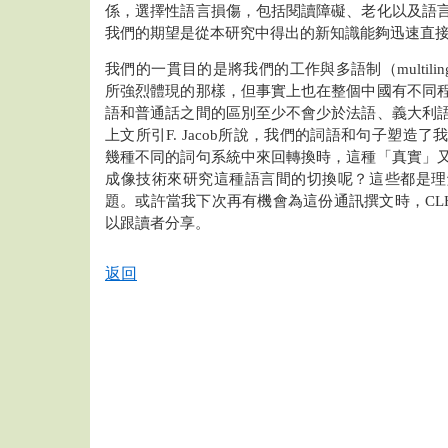
係，選擇性語言損傷，包括閱讀障礙、老化以及語
我們的期望是從本研究中得出的新知識能夠迅速直
我們的一貫目的是將我們的工作與多語制（multilin
所強烈體現的那樣，但事實上也在整個中國有不同
語和普通話之間的區別至少不會少於法語、義大利
上文所引F. Jacob所說，我們的詞語和句子塑造
幾種不同的詞句系統中來回轉換時，這種「真實」
成像技術來研究這種語言間的切換呢？這些都是理
題。或許當我下次再有機會為這份通訊撰文時，CL
以跟讀者分享。
返回