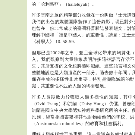
的「哈利路亞」（halleluyah）。
許多雲南之旅的精華部分收錄在一份叫做「士元講
我們的出色的媒體團隊製作了這份錄影，現已對外
也曾在一份非常成功的臺灣科普雜誌發表短文，討
理解中國和「誰是中國人」的重要性，請見：王士元.2
《科學人》 10. 58-59.
但那已是2002年之事，並且全球化帶來的均質化（hom
入。我們觀察到大量跡象表明許多這些語言存活不
失，其所支撐的文化也將隨即滅絕。這些語言和文
整體地說也是人類遺產的一部分。過去數十年間，
保存生物的多樣性非常重要，特別是瀕臨滅絕的動
識，其重要性不亞於人類的均衡發展。
許多人長期致力於獲取人類多樣性的知識，其中
（Ovid Tzeng）和洪蘭（Daisy Hung）伉儷
洪蘭是國立中央大學認知神經科學研究所的主任。
民族，經常捐贈書籍和其他財物給他們的學校。洪
（Austronesian minorities）的教育和社會福利。
理解人類多樣性至為重要，這一意識在各領域都有所增長。例