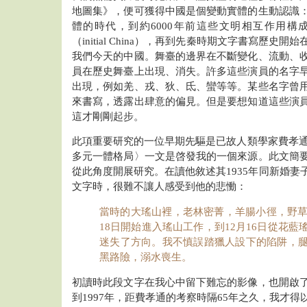
地圖集》，便可獲得中國是個變動實體的生動認識
體的時代，到約6000年前這些文明相互作用構
（initial China），再到先秦時期文字書寫歷
我們今天的中國。舞臺的邊界在不斷變化、流動、
員在歷史舞臺上出現、消失。許多這些演員的名字
出現，例如羌、戎、狄、氐、蠻等等。某些名字曾
來書寫，透露出肆意的偏見。但是要想知道這些演
這才剛剛起步。
此項重要研究的一位早期先驅是已故人類學家費孝通先
多元一體格局〉一文是啓發我的一個來源。此文簡
從此角度開展研究。在讀他敘述其1935年同新婚妻
文字時，很難不讓人感受到他的悲慟：
當時的大瑤山裡，老林密菁，羊腸小徑，野草
18日開始進入瑤山工作，到12月16日從花
迷失了方向。我不慎誤踏獵人設下的陷阱，
黑路險，溺水喪生。
初讀時此段文字在我心中留下難忘的影像，也開啟
到1997年，距費孝通的考察時隔65年之久，我才