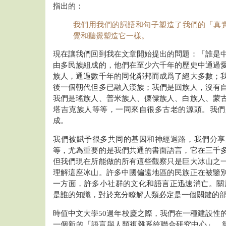
指出的：
我們用我們的詞語和句子塑造了我們的「真實」（
覺和聽覺塑造它一樣。
現在讓我們回到我在文章開始提出的問題：「誰是
由多民族組成的，他們在至少六千年的歷史中通過
族人，通過數千年的同化鄰邦而成爲了絕大多數；
後一個朝代但多已融入漢族；我們是回族人，沒有
我們是瑤族人、普米族人、傈僳族人、白族人、蒙
塔吉克族人等等，一同來自很多古老的源頭。我們
成。
我們被賦予很多共同的基因和神經迴路，我們分享
等，尤為重要的是我們共通的書面語言，它在三千
但我們現在所能做的所有這些觀察只是巨大冰山之
理解這座冰山。許多中國偏遠地區的民族正在被鑒
一方面，許多小社群的文化和語言正迅速消亡。關於
是誰的知識，對於充分瞭解人類必定是一個關鍵的
時值中文大學50週年校慶之際，我們在一種建設性
一個新的「語言與人類複雜系統聯合研究中心」，簡