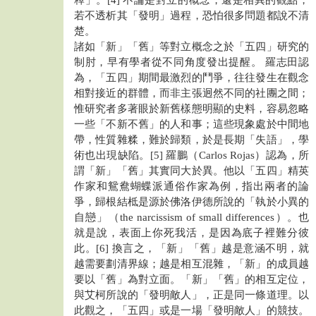
若不透析其「發明」過程，恐怕很多問題都說不清
楚。
諸如「新」「舊」等對立概念之於「五四」研究的
制肘，早有學者從不同角度發出提醒。 羅志田認
為，「五四」期間最激烈的鬥爭，往往發生在觀念
相對接近的群體，而非主張迥然不同的社團之間；
惟研究者多著眼於新舊樣態明顯的史料，容易忽略
一些「不新不舊」的人和事；這些現象處於中間地
帶，性質雜糅，難於歸類，於是長期「失語」，學
術也出現缺陷。[5] 羅鵬（Carlos Rojas）認為，所
謂「新」「舊」其實同大於異。他以「五四」精英
作家和鴛鴦蝴蝶派通俗作家為例，指出兩者的論
爭，歸根結柢是源於佛洛伊德所說的「執於小異的
自戀」（the narcissism of small differences）。也
就是說，表面上你死我活，是因為底子裡難分彼
此。[6] 換言之，「新」「舊」越是意涵不明，就
越需要劃清界線；越是相互混雜，「新」的成員越
要以「舊」為對立面。「新」「舊」的相互定位，
與艾柯所說的「發明敵人」，正是同一條道理。以
此觀之，「五四」或是一場「發明敵人」的競技。