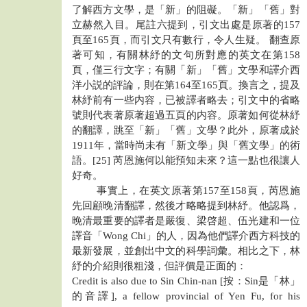
了解西方文學，是「新」的阻礙。「新」「舊」對
立赫然入目。尾註六提到，引文出處是原著的157
頁至165頁，而引文只有數行，令人生疑。 翻查原
著可知，有關林紓的文句所對應的英文在第158
頁，僅三行文字；有關「新」「舊」文學和譯介西
洋小説的評論，則在第164至165頁。換言之，提及
林紓前有一些内容，已被譯者略去；引文中的省略
號則代表著原著超過五頁的内容。原著如何從林紓
的翻譯，跳至「新」「舊」文學？此外，原著成於
1911年，當時尚未有「新文學」與「舊文學」的術
語。[25] 芮恩施何以能預知未來？這一點也很讓人
好奇。
事實上，在英文原著第157至158頁，芮恩施
先回顧晚清翻譯，然後才略略提到林紓。他認爲，
晚清最重要的譯者是嚴復、梁啓超、伍光建和一位
譯音「Wong Chi」的人，因為他們譯介西方科技的
最新發展，並創出中文的科學詞彙。相比之下，林
紓的介紹則很粗淺，但評價是正面的：
Credit is also due to Sin Chin-nan [按：Sin是「林」
的音譯], a fellow provincial of Yen Fu, for his