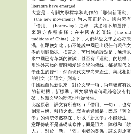
literature have emerged.
大意是：有關文學標準和創作的「那個新運動」
（the new movement）尚未真正起效。國内素有
「借用」（borrowing）之舉，其過程不加選擇，
來源亦多種多樣；在中國古老傳統（the old
traditions of China）之下，人們熱愛文學之心亦未
泯。但即便如此，仍不能說中國已出現任何現代文
學的明顯徵兆。換言之，芮恩施的論點是，晚清以
來中國已有革新的嘗試，甚至有「運動」的規模；
引進外來物的實踐和愛好文學的傳統，都是現代文
學產生的條件；然而現代文學尚未產生。與此相對
的引文（即譯文）則為：
中國雖自維新以來，對於文學一項，尚無確實有效
的新動機，新標準，舊文學的遺傳還絲毫沒有打
破，故新文學的潮流也無從發生。
比起原著，譯文有所省略（「借用」一句），也有
刻意曲解、移植之處。譯者的邏輯是，因爲「舊文
學」的傳統依然存在，所以「新文學」不能發生。
意即傳統不是基礎或條件，而是阻力、障礙和「敵
人」。對於「新」「舊」兩者的關係，譯文與原著