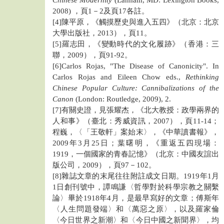
Chinese Modernity
(Lanham, MD: Lexington Books,
2008) ，頁1－2及頁17各註。
[4]陳平原，《觸摸歷史與進入五四》（北京：北京
大學出版社，2013），頁11。
[5]羅志田，《變動時代的文化履跡》（香港：三
聯，2009），頁91-92。
[6]Carlos Rojas, "The Disease of Canonicity". In
Carlos Rojas and Eileen Chow eds.,
Rethinking
Chinese Popular Culture: Cannibalizations of the
Canon
(London: Routledge, 2009), 2.
[7]有關史證，見張耀杰，《北大教授：政學兩界的
人和事》（臺北：秀威資訊，2007），頁11-14；
程巍，〈「王敬軒」案始末〉，《中華讀書報》，
2009年3月25日；葉曙明，《重返五四現場：
1919，一個國家的青春記憶》（北京：中國友誼出
版公司，2009），頁97－102。
[8]雜誌文章的末尾往往附註成文日期。1919年1月
1日創刊號中，譚鳴謙〈哲學對於科學宗教之關繫
論〉畢於1918年4月，是最早寫好的文章；傅斯年
〈人生問題發端〉和〈萬惡之原〉，以及羅家倫
〈今日世界之新潮〉和〈今日中國之新聞界〉，均