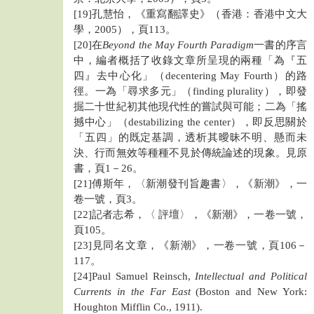
[19]孔慧怡，《重寫翻譯史》（香港：香港中文大
學，2005），頁113。
[20]在
Beyond the May Fourth Paradigm
一書的序言
中，編者概括了收錄文章所呈現的兩種「為『五
四』去中心化」（decentering May Fourth）的路
徑。一為「尋求多元」（finding plurality），即發
掘二十世紀初其他現代性的嘗試與可能；二為「搖
撼中心」（destabilizing the center），即反思關於
「五四」的既定基調，透析其曖昧不明、懸而未
決、行而無效等種種不見於傳統論述的現象。見原
書，頁1－26。
[21]傅斯年，〈新潮發刊旨趣書〉，《新潮》，一
卷一號，頁3。
[22]記者志希，〈 評壇〉，《新潮》，一卷一號，
頁105。
[23]見同名文章，《新潮》，一卷一號，頁106－
117。
[24]Paul Samuel Reinsch,
Intellectual and Political
Currents in the Far East
(Boston and New York:
Houghton Mifflin Co., 1911).