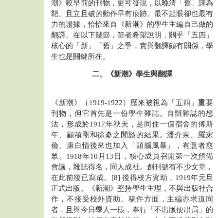
潮》較早前的刊物，更可發現，以晚清「舊」譯為
靶、且立且破的動作早有痕跡。最不起眼卻也最有
力的證據，恰恰來自《新潮》的學生主編自己做的
翻譯。在以下幾節，筆者希望說明，關乎「五四」
核心的「新」「舊」之爭，實與翻譯頗有關係，學
生也是關鍵所在。
二、《新潮》學生與翻譯
《新潮》（1919-1922）歷來被視為「五四」重要
刊物，但它首先是一份學生雜誌。自辦雜誌的想
法，形成於1917年秋天，是同住一個宿舍的傅斯
年、顧頡剛和徐彥之閒談的結果。潘介泉、羅家
倫、康白情後來也加入「頭腦風暴」，有意者愈
眾。1918年10月13日，核心成員召開第一次預備
會議，雜誌得名，同人成社。創刊號有不少文章，
在此前後已寫成。[8] 後得校方資助，1919年元旦
正式出版。《新潮》堅持學生主理，不與出版社合
作，不接受校外資助。稿件方面，主編亦求道同
者，且與今日學人一樣，奉行「不出版便出局」的