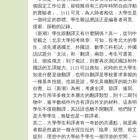
個固定工作位置，卻很難得有三四年時間自由浮動
的實驗者」。[11] 可見，為人師者相信，大學生是
一個待定的群體。學生雜誌應該正是編著者尋覓、
摸索、躁動的記錄。
《新潮》學生跟翻譯又有什麼關係？其一，從刊中
登載之〈北京大學招考簡章〉可知，投考北大的學
生，須先通過國文、外國語、數學三科初試；外國
語試題分「文法」和「翻譯」兩部，考生可選英、
法、德或俄文；到了複試，則要再次測試國語和外
國語的互譯能力。[12] 可以推知，此時的北大學生
知道什麼是做翻譯，也明白翻譯是學校要求掌握的
一種基本技能。也就是說，學生具備翻譯的能力和
自覺。以《新潮》為例，考慮全譯、節譯、撮寫、
文內引用等多種文本層次的翻譯類型，則十二期刊
物中，逾半數稿件均含有譯自外文的材料。這表明
學生不僅能翻譯，其話語也離不開翻譯。他們除了
是大學學生，無疑也是一群譯者。
其二，大學學生和譯者有一奇妙的共通點，就是兩
者都必然處於一種永恆拉扯的「臨界」狀態。前文
提到，理想中的大學給予學生一個浮游的空間，一