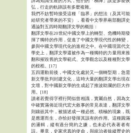
譯為知識生產的方式，他們的「梯陣」該是多麼恢
弘，行走的軌跡該有多麼複雜。
我們不妨暫時接受這種「臨界」的想法（及其可能
給研究者帶來的不安），看看中文學界兩部翻譯史
通論對五四時期翻譯文學的概括：
翻譯文學在20世紀中國文學上的轉型、危機時期發
揮了獨特的作用，促進了中國文學現代性的轉變，
參與中國文學現代化的進程之中。在中國現當代文
學史上，翻譯文學還被作為一種獨特的力量用來推
翻和摧毀舊的文學範式、文學觀念以及種種對文學
的桎梏。[17]
五四運動前後，中國文化處於又一個轉型期，急需
新文學批判封建文化，這時大量的翻譯文學出現在
文壇，對中國新文學的生成起了推波助瀾的巨大作
用。[18]
讀者若覺得字裡行間似曾相識，實屬自然，因為文
中確實滿佈近現代宏大敘事的常見表達，翻譯文學
則鑲嵌其中，被描述成一種必然、積極的現象，既
是應運而生，亦恰好發揮其該有的作用。這種圓滿
的邏輯，縱有過分簡約之嫌，也未必代表著者有
誤。畢竟，史家求真的使命，與統治者操縱歷史的