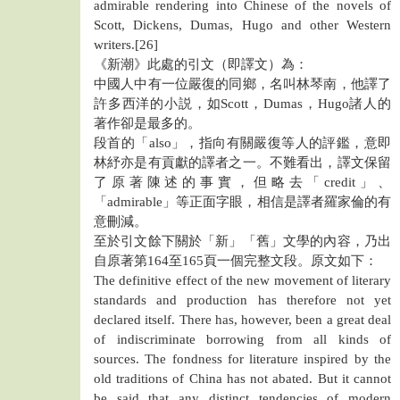
admirable rendering into Chinese of the novels of
Scott, Dickens, Dumas, Hugo and other Western
writers.[26]
《新潮》此處的引文（即譯文）為：
中國人中有一位嚴復的同鄉，名叫林琴南，他譯了
許多西洋的小説，如Scott，Dumas，Hugo諸人的
著作卻是最多的。
段首的「also」，指向有關嚴復等人的評鑑，意即
林紓亦是有貢獻的譯者之一。不難看出，譯文保留
了原著陳述的事實，但略去「credit」、
「admirable」等正面字眼，相信是譯者羅家倫的有
意刪減。
至於引文餘下關於「新」「舊」文學的內容，乃出
自原著第164至165頁一個完整文段。原文如下：
The definitive effect of the new movement of literary
standards and production has therefore not yet
declared itself. There has, however, been a great deal
of indiscriminate borrowing from all kinds of
sources. The fondness for literature inspired by the
old traditions of China has not abated. But it cannot
be said that any distinct tendencies of modern