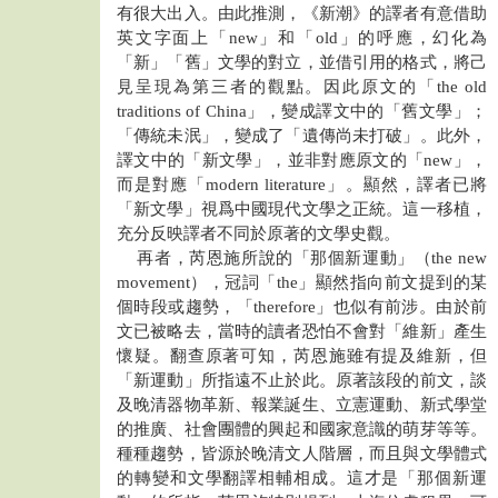
有很大出入。由此推測，《新潮》的譯者有意借助
英文字面上「new」和「old」的呼應，幻化為
「新」「舊」文學的對立，並借引用的格式，將己
見呈現為第三者的觀點。因此原文的「the old
traditions of China」，變成譯文中的「舊文學」；
「傳統未泯」，變成了「遺傳尚未打破」。此外，
譯文中的「新文學」，並非對應原文的「new」，
而是對應「modern literature」。顯然，譯者已將
「新文學」視爲中國現代文學之正統。這一移植，
充分反映譯者不同於原著的文學史觀。
再者，芮恩施所說的「那個新運動」（the new
movement），冠詞「the」顯然指向前文提到的某
個時段或趨勢，「therefore」也似有前涉。由於前
文已被略去，當時的讀者恐怕不會對「維新」產生
懷疑。翻查原著可知，芮恩施雖有提及維新，但
「新運動」所指遠不止於此。原著該段的前文，談
及晚清器物革新、報業誕生、立憲運動、新式學堂
的推廣、社會團體的興起和國家意識的萌芽等等。
種種趨勢，皆源於晚清文人階層，而且與文學體式
的轉變和文學翻譯相輔相成。這才是「那個新運