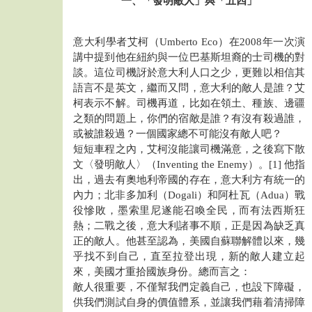
一、「發明敵人」與「五四」
意大利學者艾柯（Umberto Eco）在2008年一次演
講中提到他在紐約與一位巴基斯坦裔的士司機的對
談。這位司機訝於意大利人口之少，更難以相信其
語言不是英文，繼而又問，意大利的敵人是誰？艾
柯表示不解。司機再道，比如在領土、種族、邊疆
之類的問題上，你們的宿敵是誰？有沒有殺過誰，
或被誰殺過？一個國家總不可能沒有敵人吧？
短短車程之內，艾柯沒能讓司機滿意，之後寫下散
文〈發明敵人〉（Inventing the Enemy）。[1] 他指
出，過去有奧地利帝國的存在，意大利方有統一的
內力；北非多加利（Dogali）和阿杜瓦（Adua）戰
役慘敗，墨索里尼遂能召喚全民，而有法西斯狂
熱；二戰之後，意大利諸事不順，正是因為缺乏真
正的敵人。他甚至認為，美國自蘇聯解體以來，幾
乎找不到自己，直至拉登出現，新的敵人建立起
來，美國才重拾國族身份。總而言之：
敵人很重要，不僅幫我們定義自己，也設下障礙，
供我們測試自身的價值體系，並讓我們藉着清掃障