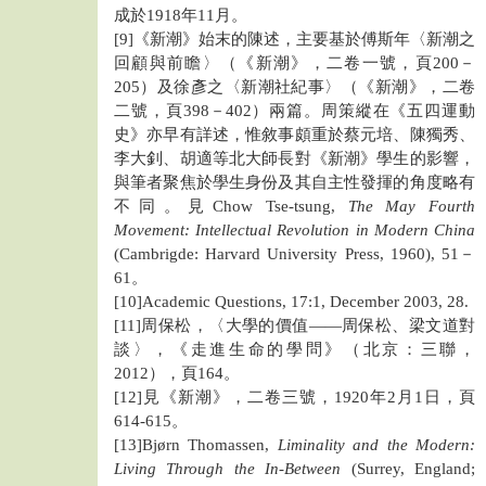
成於1918年11月。
[9]《新潮》始末的陳述，主要基於傅斯年〈新潮之
回顧與前瞻〉（《新潮》，二卷一號，頁200－
205）及徐彥之〈新潮社紀事〉（《新潮》，二卷
二號，頁398－402）兩篇。周策縱在《五四運動
史》亦早有詳述，惟敘事頗重於蔡元培、陳獨秀、
李大釗、胡適等北大師長對《新潮》學生的影響，
與筆者聚焦於學生身份及其自主性發揮的角度略有
不同。見Chow Tse-tsung,
The May Fourth
Movement: Intellectual Revolution in Modern China
(Cambrigde: Harvard University Press, 1960), 51－
61。
[10]Academic Questions, 17:1, December 2003, 28.
[11]周保松，〈大學的價值——周保松、梁文道對
談〉，《走進生命的學問》（北京：三聯，
2012），頁164。
[12]見《新潮》，二卷三號，1920年2月1日，頁
614-615。
[13]Bjørn Thomassen,
Liminality and the Modern:
Living Through the In-Between
(Surrey, England;