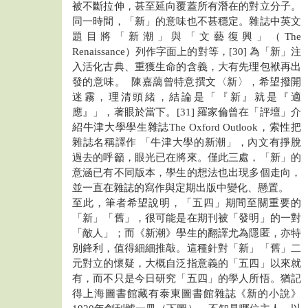
被不斷拉伸，甚至延向覆蓋所有潛在的對立分子。
同一時間，「新」的意味也不甚穩定。雜誌中英文
題目將「新潮」與「文藝復興」（The
Renaissance）列作字面上的對等，[30] 為「新」注
入活化古典、重獲生命的含義，大有先理包袱再出
發的意味。 陳嘉藹曾特意撰文〈新〉，希望撥開
迷霧，理清頭緒，結論是「『新』就是『適
應』」，著眼於當下。[31] 羅家倫曾在「評壇」介
紹牛津大學學生雜誌The Oxford Outlook，索性把
雜誌名稱譯作 「牛津大學的新潮」，內文有掙脫
過去的呼籲，眼光已在將來。僅此三處，「新」的
意涵已有不同版本，學生的想法也出現多個走向，
並一直在雜誌的寫作與定期出版中變化、懸置。
至此，筆者希望說明，「五四」期間至關重要的
「新」「舊」，很可能是在期刊被「發明」的一對
「敵人」；而《新潮》學生的翻譯尤為隱匿，亦特
別鋒利，值得細細推敲。這種針對「新」「舊」二
元對立的懷疑，大概自泛指意義的「五四」以來就
有，而不只是今日研究「五四」的學人所悟。猶記
得上海圖書館藏有泰東圖書館雜誌《新的小說》