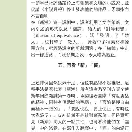
一節早已批評活躍於上海報業和文壇的小説家，並
促請《小説月報》停止發表他們的作品，矛頭指向
不言自明。
在《新潮》這一譯例中，譯者利用了文字策略、文
內引述的形式以及「翻譯」 給人的「對等錯覺」
（illusion of equivalence），既「發明」了「敵
人」，也打擊了「敵人」。 原著中多種素材和詮
釋方向，都經過譯者的剪裁調適，在「梯陣」中走
出一條通路，而收預期之效，令人嘆為觀止。
五、再看「新」「舊」
上述譯例固然銳氣十足，但也有點經不起推敲。這
種手法是否代表《新潮》所有譯者乃至刊方呢？傅
斯年回顧雜誌第一卷時，承認編著團隊「有點勇猛
的精神，同時有個武斷的毛病」，「言論是極自由
而極不一致的」，「要說便說，要止便止，有時也
太覺隨便」。[29] 雖然不是針對羅家倫，但確實可
見《新潮》同人的一點共性，也可看出他們在「臨
界」中的恣意。在寫作與翻譯中，「舊」的內涵正