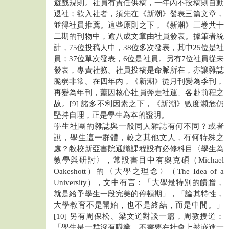
遊戲規則。社員有責任供稿，一年內不投稿則自動
退社；欲入社者，須先在《新潮》發表三篇文章，
並得社員推薦。這些原則之下，《新潮》三卷共十
二期的刊物中，逾八成文章由社員發表。據筆者統
計，75位投稿人中，38位多次發表，其中25位是社
員；37位單次發表，6位是社員。另有7位社員從未
發表，專責社務。社員投稿是命脈所在，亦讓雜誌
脆弱非常。在四年內，《新潮》從月刊變為季刊，
再變為年刊，蓋因核心社員奔走社運、各赴前程之
故。[9] 諸多不利因素之下，《新潮》數度瀕危仍
堅持自理，正是學生為本的證明。
學生社團的雜誌與一般同人雜誌有何不同？或者
說，學生這一群體，較之其他文人，有何特殊之
處？敝校新亞書院通識課程設有必修科目〈學生為
教學與研討〉，常設書目中有奧克碩（Michael
Oakeshott）的〈大學之理念〉（The Idea of a
University），文中有言：「大學最特別的饋贈，
就是給予學生一段完美的停頓期」，「論其特性，
大學教育不是開始，也不是終結，而是中間。」
[10] 另有周保松、梁文道對談一篇，周教授道：
「學生是一群沒有職業、不需要在社會上被嵌進一