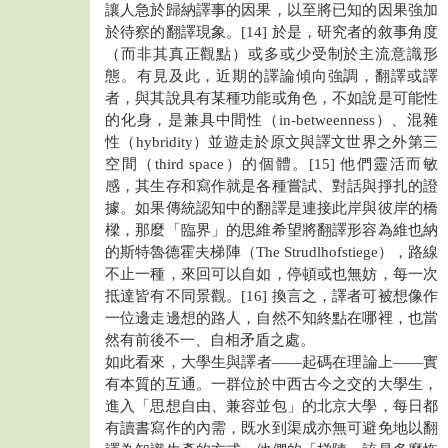
讓人急於歸納譯事的因果，以至將已知的因果強加
於待察的翻譯現象。[14] 於是，研究者的敘事角度
（而非其真正觀點）或多或少受制於主流意識形
態。有見及此，近期的譯論傾向強調，翻譯或譯
者，與其說具有某種功能或角色，不如說是可能性
的化身，是兼具中間性（in-betweenness）、混雜
性（hybridity）並遊走於原文與譯文世界之外第三
空間（third space）的個體。[15] 他們靈活而敏
感，其生存和寫作就是各種嘗試、對話與掙扎的證
據。如果傳統認知中的翻譯是連接此岸與彼岸的橋
樑，那麼「臨界」的思維希望將翻譯形容為維也納
的斯特魯德霍夫梯陣（The Strudlhofstiege），路線
不止一種，來回可以自如，停頓或也無妨，每一次
抵達皆有不同景觀。[16] 換言之，譯者可被想像作
一位邊走邊想的路人，自然不知終點在哪裡，也當
然有前後不一、自相矛盾之處。
如此看來，大學生與譯者——起碼在理論上——實
有本質的互通。一群位於中西古今之交的大學生，
進入「思想自由、兼容並包」的北京大學，每日都
有讀書寫作的內需，既水到渠成亦無可避免地以翻