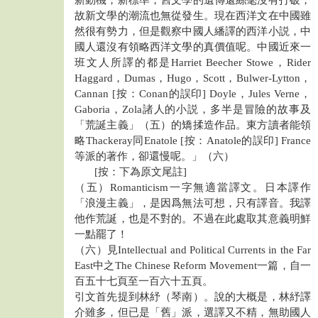
故新文學的潮流也無從發生。現在西洋文在中國雖
然很有勢力，但是觀察中國人繙譯的西洋小説，中
國人還沒有領略西洋文學的真價值呢。中國近來一
班文人所譯的都是Harriet Beecher Stowe，Rider
Haggard，Dumas，Hugo，Scott，Bulwer-Lytton，
Cannan [按：Conan的誤印] Doyle，Jules Verne，
Gaboria，Zola諸人的小説，多半是冒險的故事及
「荒誕主義」（五）的矯揉造作品。東方讀者能領
略Thackeray同Enatole [按：Anatole的誤印] France
等派的著作，卻還慢呢。」（六）
[按：下為原文尾註]
（五）Romanticism一字無適當譯文。日本譯作
「浪漫主義」，是因爲無法可想，只有譯音。我譯
他作荒誕，也是不對的。不過在此處取其意義明鮮
一點罷了！
（六）見Intellectual and Political Currents in the Far
East中之The Chinese Reform Movement一篇，自一
百五十七頁至一百六十五頁。
引文首先提到林紓（琴南）。說的大概是，林紓譯
介雖多，但已是「舊」派，選譯又不精，無助國人