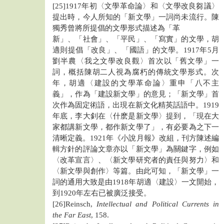
[25]1917年初〈文學革命論〉和〈文學改良芻議〉
提出時，今人所知的「新文學」一詞尚未流行。陳
獨秀曾將所提倡的文學形式描述為「革
新」、「社會」、「平民」、「寫實」的文學，胡
適則提倡「改良」、「國語」的文學。1917年5月
劉半農〈我之文學改良觀〉首次以「舊文學」一
詞，概括陳胡二人視為腐朽的傳統文學形式。次
年，胡適〈建設的文學革命論〉重申「八不主
義」，作為「建設新文學」的意見；「新文學」首
次作為固定術語，出現在新文化精英話語中。1919
年底，李大釗在〈什麽是新文學〉提到，「現在大
家都講新文學，都作新文學了」，有必要為之下一
清晰定義。1921年《小說月報》改組，刊方陳述編
輯方針的評論文章亦以「新文學」為關鍵字，例如
〈改革宣言〉、〈新文學研究者的責任與努力〉和
〈新文學與創作〉等篇。由此可知，「新文學」一
詞的通用大致是由1918年胡適〈建設〉一文開始，
到1920年左右已被廣泛接受。
[26]Reinsch,
Intellectual and Political Currents in
the Far East
, 158.