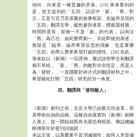
傾向，向來是一種普遍的矛盾。[19] 筆者看到的
是，前文提到的「五四」話語中「新」「舊」對
立，正是引言乃至原書的敘事框架。史論所呈現的
「五四」翻譯文學，縱然參與者眾，體裁題材廣，
時間跨度長，卻無一不是「新」的代表， 以淘汰
「舊」為己任。如此整齊劃一、非此即彼的表述，
無疑是「臨界」論所希望反思的現象，也是重審
「五四」的學人歷來希望打破的慣性。[20] 在此，
筆者欲以《新潮》一宗譯例，嘗試說明學生和翻譯
都不單純，「新」「舊」的敵對亦非恆定，而是人
為「發明」，一直隱匿於碎片式的翻譯材料之中，
希望藉此打開「五四」研究的另一角度。
四、翻譯與「發明敵人」
《新潮》創刊之前，北京大學已由蔡元培改革，而
具學術自由的品格。這種自由落實到《新潮》創辦
人身上，從一開始就既有光面也有暗面。雜誌總編
輯傅斯年於發刊詞強調：
本誌主張，以爲羣衆不宜消滅個性；故同人意旨儘