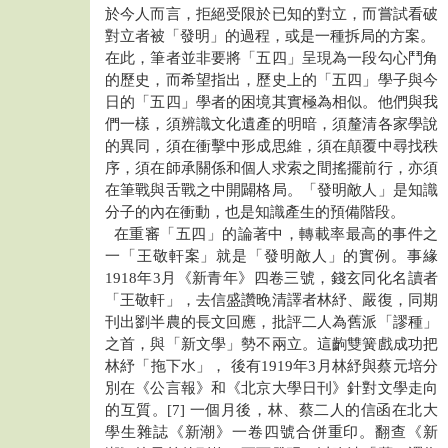
於今人而言，拒絕受限於已知的對立，而嘗試看破
對立者被「發明」的過程，或是一種拆局的方案。
在此，筆者並非要將「五四」呈現為一段勾心鬥角
的歷史，而希望指出，歷史上的「五四」學子與今
日的「五四」學者的困境其實極為相似。他們與我
們一樣，須辨識文化遺產的明暗，須釐清各家學說
的異同，須在衝擊中形成思維，須在顛覆中尋找秩
序，須在師承關係和個人求索之間搖擺前行，亦須
在筆戰與舌戰之中開闢格局。「發明敵人」是知識
分子的內在衝動，也是知識產生的預備階段。
在重審「五四」的論著中，轉載率最高的事件之
一「王敬軒案」就是「發明敵人」的實例。事緣
1918年3月《新青年》四卷三號，錢玄同化名讀者
「王敬軒」，去信盛讚晚清譯者林紓、嚴復，同期
刊出劉半農的長文回應，批評二人為舊派「謬種」
之首，與「新文學」勢不兩立。這齣雙簧戲成功把
林紓「拖下水」， 後有1919年3月林紓與蔡元培分
別在《公言報》和《北京大學日刊》針對文學走向
的互質。[7] 一個月後，林、蔡二人的信函在北大
學生雜誌《新潮》一卷四號合併重印。翻查《新