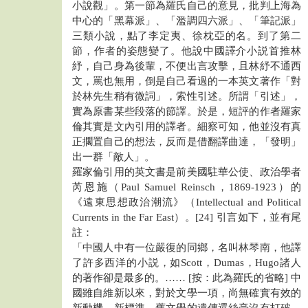
小說觀」。第一節為羅氏自己的意見，批判上海為
中心的「黑幕派」、「濫調四六派」、「筆記派」
三類小說，點了李定夷、徐枕亞的名。到了第二
節，作者的姿態變了。他說中國譯介小説首推林
紓，自己身為後輩，不便出言攻擊，且林紓不通西
文，罵也無用，倒是自己看過的一本英文著作「對
於林先生稍有微詞」，索性引述。所謂「引述」，
實為原書某些段落的節譯。於是，短評的作者羅家
倫其實是文內引用的譯者。細察可知，他並沒有真
正擱置自己的想法，反而是借翻譯曲達，「發明」
出一群「敵人」。
羅家倫引用的英文書是前美國駐華公使、政治學者
芮恩施（Paul Samuel Reinsch，1869-1923）的
《遠東思想政治潮流》（Intellectual and Political
Currents in the Far East）。[24] 引言如下，並有尾
註：
「中國人中有一位嚴復的同鄉，名叫林琴南，他譯
了許多西洋的小説，如Scott，Dumas，Hugo諸人
的著作卻是最多的。…… [按：此為羅氏的省略] 中
國雖自維新以來，對於文學一項，尚無確實有效的
新動機，新標準，舊文學的遺傳還絲毫沒有打破，