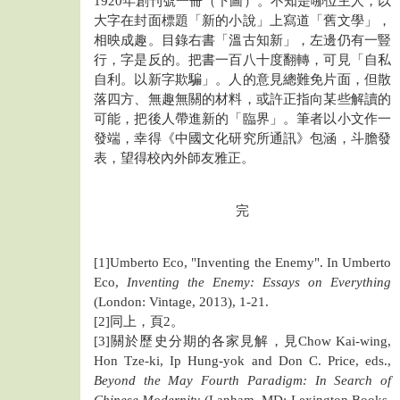
1920年創刊號一冊（下圖）。不知是哪位主人，以
大字在封面標題「新的小說」上寫道「舊文學」，
相映成趣。目錄右書「溫古知新」，左邊仍有一豎
行，字是反的。把書一百八十度翻轉，可見「自私
自利。以新字欺騙」。人的意見總難免片面，但散
落四方、無趣無關的材料，或許正指向某些解讀的
可能，把後人帶進新的「臨界」。筆者以小文作一
發端，幸得《中國文化研究所通訊》包涵，斗膽發
表，望得校內外師友雅正。
完
[1]Umberto Eco, "Inventing the Enemy". In Umberto
Eco,
Inventing the Enemy: Essays on Everything
(London: Vintage, 2013), 1-21.
[2]同上，頁2。
[3]關於歷史分期的各家見解，見Chow Kai-wing,
Hon Tze-ki, Ip Hung-yok and Don C. Price, eds.,
Beyond the May Fourth Paradigm: In Search of