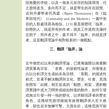
段無憂的停頓，以及一個多元並存的知識環境，任
之盡情迷失。多向而不定，就是學生的存在狀態。
這與丹麥學者托馬森（Bjørn Thomassen）在《臨
界與現代》（Liminality and the Modern）一書中形
容的人類處境甚為相似。[13] 最直接體現「臨界」
狀態的人，就是所有的作者，因其工作過程充滿待
定因子；而作者之中，最不得不「臨界」的就是譯
者。這是翻譯理論中相對較新的一種觀點。
三、翻譯「臨界」論
近半個世紀以來的翻譯理論，已逐漸拋開以衡量翻
譯質量為宗旨、「老實」的規範性論述，亦慢慢走
出以分析譯文生成始末為目標、「客觀」的描述性
範式，並著手解決翻譯與文化、歷史、社會、意識
形態等「結構」相互促成的「動態」框架，透析翻
譯實踐中或大刀闊斧或細如秋毫的動作，如何引發
或無法引發一時一地的變化，以求顯現譯者的歷史
角色。這種研究路徑雖能有效將翻譯併入宏大敘
事，卻也並非無懈可擊。主因在於，這種思路可能