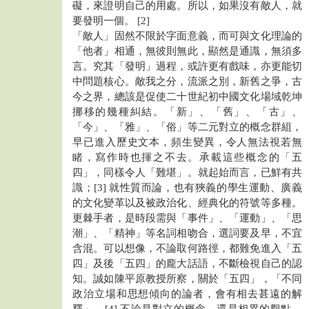
礙，來證明自己的用處。所以，如果沒有敵人，就
要發明一個。 [2]
「敵人」固然不限於字面意義，而可與文化理論的
「他者」相通，無彼則無此，顯然是通識，無須多
言。究其「發明」過程，或許更有戲味，亦更能切
中問題核心。敵我之分，流派之別，新舊之爭，古
今之界，總該是促使二十世紀初中國文化場域乾坤
挪移的幾種糾結。「新」、「舊」、「古」、
「今」、「雅」、「俗」等二元對立的概念群組，
早已進入歷史文本，頻生變異，令人無法視若無
睹，寫作時也揮之不去。承載這些概念的「五
四」，同樣令人「難堪」。就起始而言，已鮮有共
識；[3] 就性質而論，也有狹義的學生運動、廣義
的文化變革以及被政治化、經典化的符號等多種。
更棘手者，是時段需與「事件」、「運動」、「思
潮」、「精神」等名詞相吻合，選詞要及早，不宜
含混。可以想像，不論取何路徑，都難免進入「五
四」及後「五四」的龐大話語，不斷檢視自己的認
知。誠如陳平原教授所察，關於「五四」，「不同
政治立場和思想傾向的論者，會有相去甚遠的解
釋」。[4] 不論是對立的概念，還是相異的觀點，