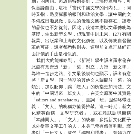
動」的所指。芮恩施特別提到，上海位處租界，可
保言論自由，堪稱「當代中國文學的日内瓦」；同
時又指，過度膨脹的報刊和政治文學，讓中國的文
學傳統日漸息微，以往的優雅文風不復存在，讀者
的品位也不如從前。因此，晚清本應以文學傳統為
基礎，生出新型文學，但現實中則未果。[27] 有關
報業、出版業和上海的文化價值，以及傳統自發變
革的可能，譯者都悉數刪去。這與前文處理林紓正
面評價的手法是相似的。
我們大約能領略到，《新潮》學生譯者羅家倫在
此處有意營造「新」「舊」對立，力證「新文學」
為唯一進步之路。引文最後幾句也顯示，譯者有意
將「新文學」同一時期的其他文人歸攏於「舊」的
類別，加以貶抑，讓「敵人」的所指更加清楚。文
中的「中國近來一班文人」，在英文原著中其實是
「editors and translators」。量詞「班」固然略帶貶
義，「文人」的統稱亦值得推敲。這一時期，新文
化精英自稱「文學研究者」，或在雜誌語境簡稱
「本誌同人」。「文人」的統稱，多指新文化圈子
以外從事文字工作的人，本身已帶有價值判斷。譯
者以「一班文人」取代「編輯和譯者」，並竭力在