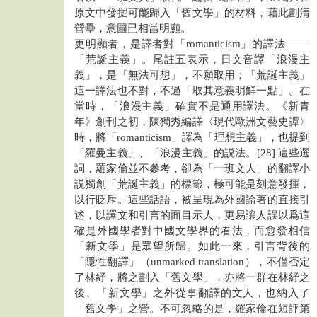
原文中發掘可能歸入「舊文學」的材料，藉此劃清
營壘，意圖已相當明顯。
更明顯者，是譯者對「romanticism」的譯法 ——
「荒誕主義」。尾註五表示，日文音譯「浪漫主
義」，是「無法可想」，不願取用；「荒誕主義」
這一譯法也不對，不過「取其意義明鮮一點」。在
當時，「浪漫主義」確實不是通用譯法。《新青
年》創刊之初，陳獨秀編譯〈現代歐洲文藝史譚〉
時，將「romanticism」譯為「理想主義」，也提到
「羅曼主義」、「浪漫主義」的説法。[28] 這些選
詞，羅家倫並不參考，卻為「一班文人」的翻譯小
説獨創「荒誕主義」的標籤，極可能是刻意發揮，
以行貶斥。這些話語，被呈現為外國論著的直接引
述，以譯文和引言的面目示人，更易讓人誤以爲這
確是外國學者對中國文學界的看法，而愈發相信
「新文學」是眾望所歸。如此一來，引言背後的
「隱性翻譯」（unmarked translation），不僅否定
了林紓，將之劃入「舊文學」，亦將一群在林紓之
後、「新文學」之外從事翻譯的文人，也納入了
「舊文學」之營。不可忽略的是，羅家倫在短評第