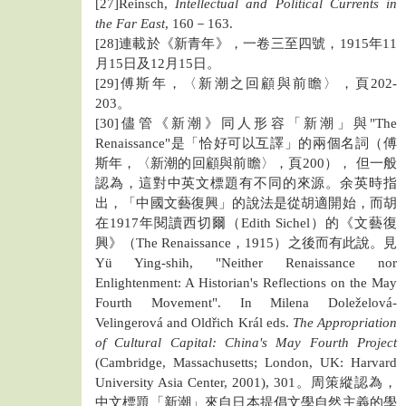
[27]Reinsch,
Intellectual and Political Currents in
the Far East
, 160－163.
[28]連載於《新青年》，一卷三至四號，1915年11
月15日及12月15日。
[29]傅斯年，〈新潮之回顧與前瞻〉，頁202-
203。
[30]儘管《新潮》同人形容「新潮」與"The
Renaissance"是「恰好可以互譯」的兩個名詞（傅
斯年，〈新潮的回顧與前瞻〉，頁200）， 但一般
認為，這對中英文標題有不同的來源。余英時指
出，「中國文藝復興」的說法是從胡適開始，而胡
在1917年閱讀西切爾（Edith Sichel）的《文藝復
興》（The Renaissance，1915）之後而有此說。見
Yü Ying-shih, "Neither Renaissance nor
Enlightenment: A Historian's Reflections on the May
Fourth Movement". In Milena Doleželová-
Velingerová and Oldřich Král eds.
The Appropriation
of Cultural Capital: China's May Fourth Project
(Cambridge, Massachusetts; London, UK: Harvard
University Asia Center, 2001), 301。周策縱認為，
中文標題「新潮」來自日本提倡文學自然主義的學