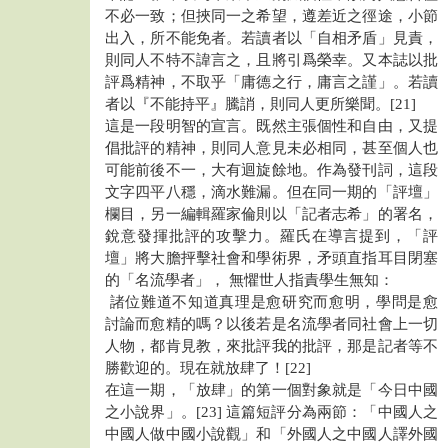
不必一致；但挾同一之希望，遵差近之徑途，小節
出入，所不能免者。若讀者以「自相矛盾」見責，
則同人不特不諱言之，且將引爲榮幸。又本誌以批
評爲精神，不取乎「庸德之行，庸言之謹」。若讀
者以『不能持平』騰誚，則同人更所樂聞。[21]
這是一段明智的宣言。既然主張個性和自由，又提
倡批評的精神，則同人意見未必相同，甚至個人也
可能前後不一，大有迴旋餘地。作為發刊詞，這段
文字四平八穩，滴水難漏。但在同一期的「評壇」
欄目，另一編輯羅家倫則以「記者志希」的署名，
銳意發揮批評的攻擊力。羅氏在導言提到，「評
壇」將大膽抨擊社會和學術界，矛頭直指耳目閉塞
的「名流學者」， 無懼世人指責學生無知：
諸位難道不知道真理是愈研究而愈明，學問是愈
討論而愈精的嗎？以後若是名流學者同社會上一切
人物，都肯見教，來批評我的批評，那是記者等不
勝歡迎的。現在就放肆了！[22]
在這一期，「放肆」的第一個對象就是「今日中國
之小說界」。[23] 這篇短評分為兩節：「中國人之
中國人做中國小說觀」和「外國人之中國人譯外國