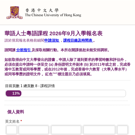
華語人士粵語課程 2026年9月入學報名表
請於填寫報名表格前細閱
申請須知
，
課程目錄及時間表
。
請閱讀
分班指引
及採取相關行動。本所在開課後恕未能安排調班。
如欲取得由中文大學發出的證書，申請人除了達到要求的學習時數和評估外，
必須在提出申請時一併呈交 (a) 身份證明文件副本 (b) 於2011年或之前，完成香
港中五教育或同等學歷，或在2012年後，完成香港中六教育（大學入學水平）
或同等學歷的證明文件 。紅色"*"標注題目乃必須填寫。
目前頁數 1 總頁數 8 - 課程詳情
13%
個人資料
英文姓名
*