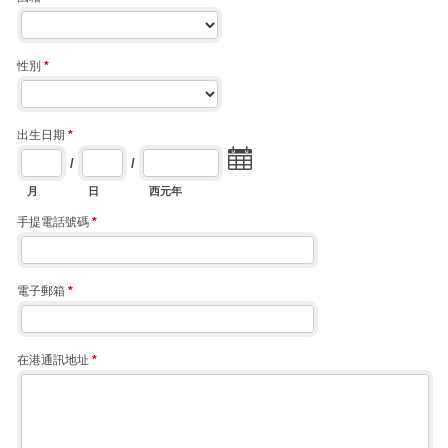
性別
*
出生日期
*
/
/
月
日
西元年
手提電話號碼
*
電子郵箱
*
在港通訊地址
*