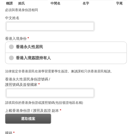
稱謂
姓氏
中間名
名字
字尾
必須與香港身份證相同
中文姓名
香港入境身份
*
香港永久性居民
香港入境簽證持有人
法律規定非香港居民在港學習需要學生簽證。兼讀課程只供香港居民報讀。
香港永久性居民身份證號碼 /
護照號碼及簽發國家
*
請填寫你的香港身份證或護照號碼(包括發證地區名稱)
上載香港身份證 / 護照及簽證 副本
*
選取檔案
國籍
*