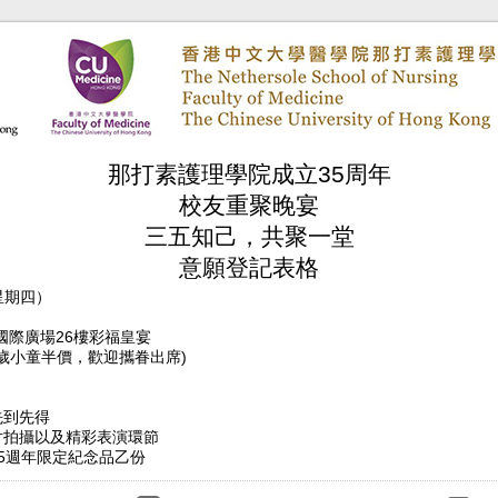
那打素護理學院成立35周年
校友重聚晚宴
三五知己，共聚一堂
意願登記表格
(星期四）
E國際廣場26樓彩福皇宴
12歲小童半價，歡迎攜眷出席)
先到先得
片拍攝以及精彩表演環節
5週年限定紀念品乙份